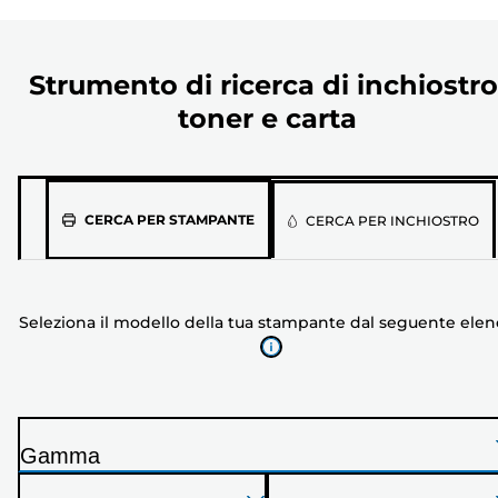
Strumento di ricerca di inchiostro
toner e carta
Seleziona
CERCA PER STAMPANTE
CERCA PER INCHIOSTRO
il
modello
della
Seleziona il modello della tua stampante dal seguente ele
tua
stampante
dal
seguente
elenco
Gamma
S