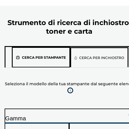
Strumento di ricerca di inchiostro
toner e carta
Seleziona
CERCA PER STAMPANTE
CERCA PER INCHIOSTRO
il
modello
della
Seleziona il modello della tua stampante dal seguente ele
tua
stampante
dal
seguente
elenco
Gamma
S