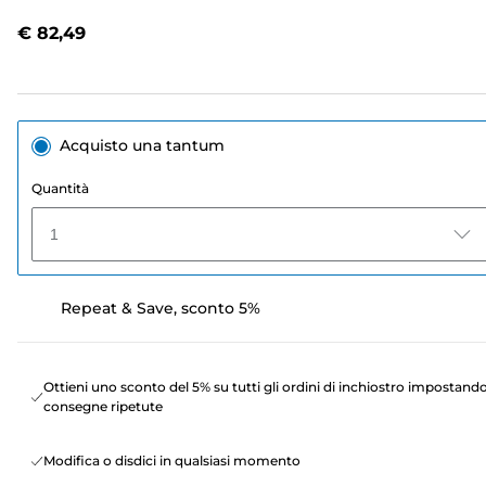
recensioni.
Stesso
€ 82,49
link
alla
pagina.
Acquisto una tantum
Quantità
1
Repeat & Save, sconto 5%
Ottieni uno sconto del 5% su tutti gli ordini di inchiostro impostand
consegne ripetute
Modifica o disdici in qualsiasi momento