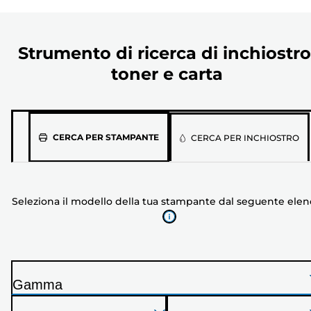
Strumento di ricerca di inchiostro
toner e carta
Seleziona
CERCA PER STAMPANTE
CERCA PER INCHIOSTRO
il
modello
della
Seleziona il modello della tua stampante dal seguente ele
tua
stampante
dal
seguente
elenco
Gamma
S