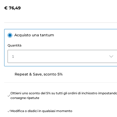
recensioni.
Stesso
€ 76,49
link
alla
pagina.
Acquisto una tantum
Quantità
1
Repeat & Save, sconto 5%
Ottieni uno sconto del 5% su tutti gli ordini di inchiostro impostand
consegne ripetute
Modifica o disdici in qualsiasi momento