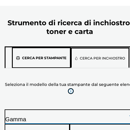
Strumento di ricerca di inchiostro
toner e carta
Seleziona
CERCA PER STAMPANTE
CERCA PER INCHIOSTRO
il
modello
della
Seleziona il modello della tua stampante dal seguente ele
tua
stampante
dal
seguente
elenco
Gamma
S