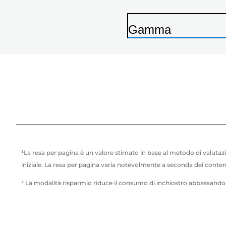
Gamma
S
t
a
m
p
a
n
t
¹La resa per pagina è un valore stimato in base al metodo di valuta
e
iniziale. La resa per pagina varia notevolmente a seconda dei contenut
² La modalità risparmio riduce il consumo di inchiostro abbassandone