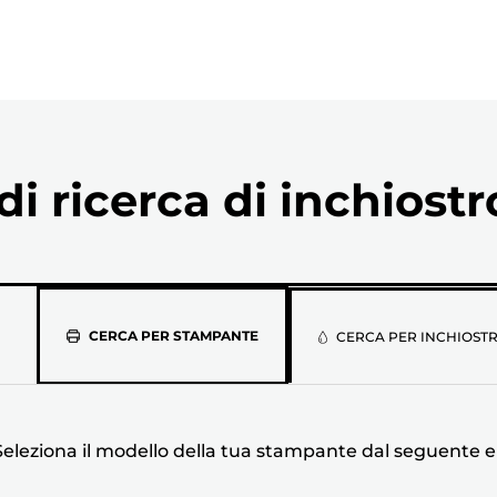
i ricerca di inchiostr
Seleziona
CERCA PER STAMPANTE
CERCA PER INCHIOST
il
modello
Seleziona il modello della tua stampante dal seguente 
della