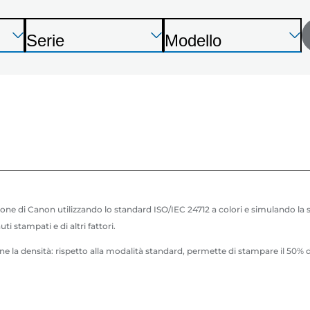
tua
stampante
Premi
Premi
Premi
Serie
Modello
Invio
Invio
Invio
S
S
dal
per
per
per
t
t
espandere
espandere
espandere
seguente
a
a
m
m
elenco
p
p
a
a
n
n
t
t
zione di Canon utilizzando lo standard ISO/IEC 24712 a colori e simulando l
e
e
i stampati e di altri fattori.
 la densità: rispetto alla modalità standard, permette di stampare il 50% di