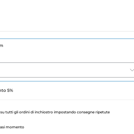
um
nto 5%
su tutti gli ordini di inchiostro impostando consegne ripetute
lsiasi momento