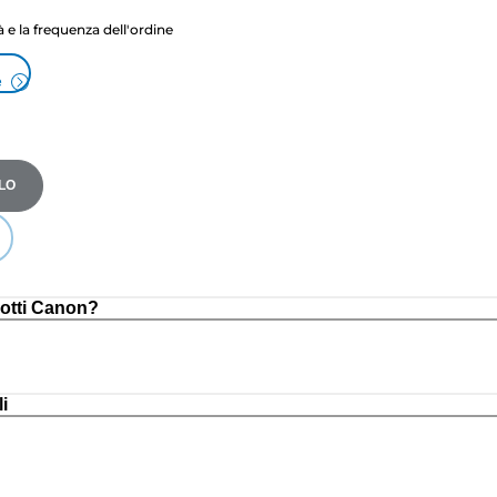
tà e la frequenza dell'ordine
e
LO
otti Canon?
i