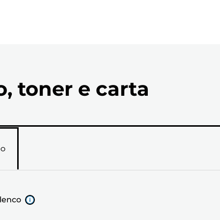
o, toner e carta
RO
elenco