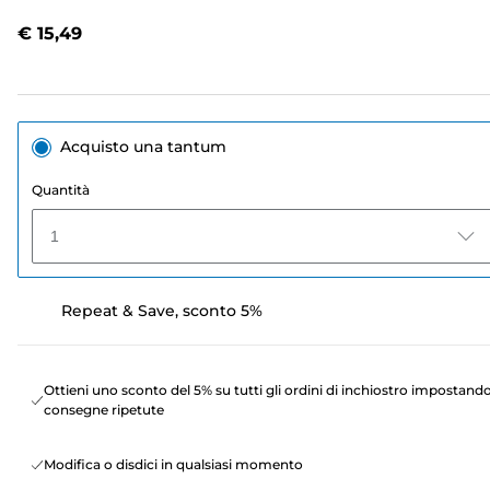
recensioni.
Stesso
€ 15,49
link
alla
pagina.
Acquisto una tantum
Quantità
1
Repeat & Save, sconto 5%
Ottieni uno sconto del 5% su tutti gli ordini di inchiostro impostand
consegne ripetute
Modifica o disdici in qualsiasi momento