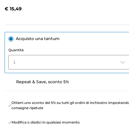
recensioni.
Stesso
€ 15,49
link
alla
pagina.
Acquisto una tantum
Quantità
1
Repeat & Save, sconto 5%
Ottieni uno sconto del 5% su tutti gli ordini di inchiostro impostand
consegne ripetute
Modifica o disdici in qualsiasi momento