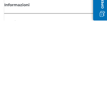
Informazioni
Acquisto
Registrati per ricevere le news di Canon
Ricevi aggiornamenti regolari via mail su nuovi prodotti, consigli utili e
offerte
REGISTRATI ORA
Condizioni di vendita
Politica Sulla Riservatezza
Informazioni sui cookie
Impostazioni dei cookie