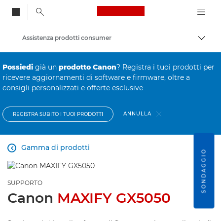
Canon Logo, back to
Assistenza prodotti consumer
Attiv
Canon
Possiedi
già un
prodotto Canon
? Registra i tuoi prodotti per
ricevere aggiornamenti di software e firmware, oltre a
consigli personalizzati e offerte esclusive
ANNULLA
REGISTRA SUBITO I TUOI PRODOTTI
Gamma di prodotti

SONDAGGIO
SUPPORTO
Canon
MAXIFY GX5050