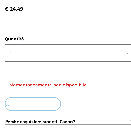
recensioni.
Stesso
€ 24,49
link
alla
pagina.
Quantità
1
Momentaneamente non disponibile
Loading...
Perché acquistare prodotti Canon?