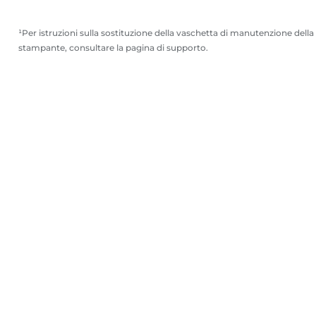
e
e
¹Per istruzioni sulla sostituzione della vaschetta di manutenzione della
stampante, consultare la pagina di supporto.