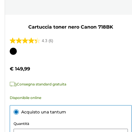
Cartuccia toner nero Canon 718BK
4.3
(6)
4.3
su
Cartuccia
5
a
stelle.
colori
€ 149,99
6
recensioni
Consegna standard gratuita
Disponibile online
Acquisto una tantum
Quantità