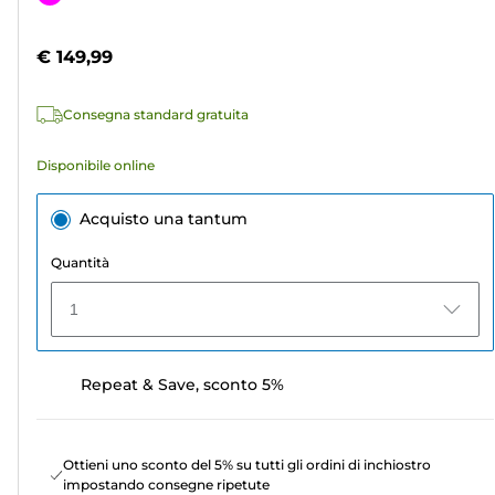
5
a
stelle.
colori
€ 149,99
5
recensioni
Consegna standard gratuita
Disponibile online
Acquisto una tantum
Quantità
1
Repeat & Save, sconto 5%
Ottieni uno sconto del 5% su tutti gli ordini di inchiostro
impostando consegne ripetute