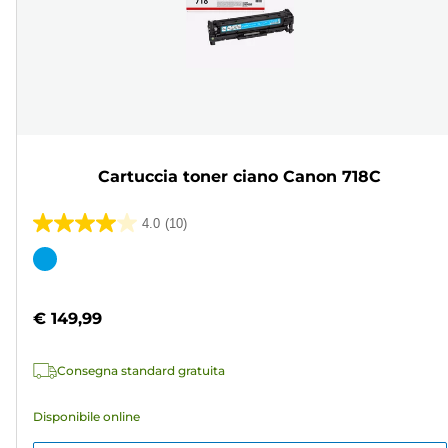
Cartuccia toner ciano Canon 718C
4.0
(10)
4.0
su
Cartuccia
5
a
stelle.
colori
€ 149,99
10
recensioni
Consegna standard gratuita
Disponibile online