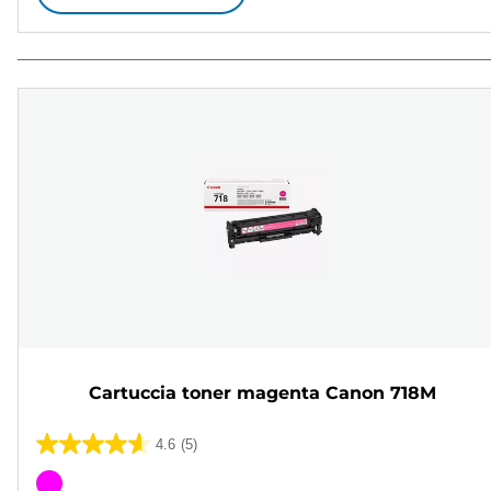
Cartuccia toner magenta Canon 718M
4.6
(5)
4.6
su
Cartuccia