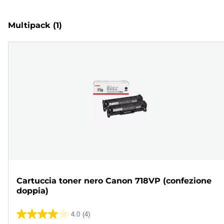
Multipack
(1)
Cartuccia toner nero Canon 718VP (confezione
doppia)
4.0
(4)
4.0