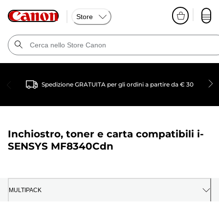
Store
Spedizione GRATUITA per gli ordini a partire da € 30
Inchiostro, toner e carta compatibili
i-
SENSYS MF8340Cdn
MULTIPACK