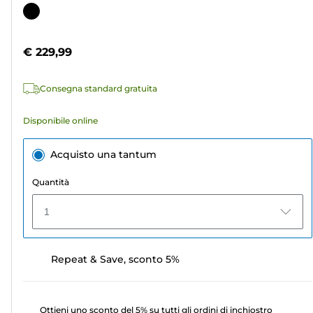
su
Cartuccia
5
a
stelle.
colori
€ 229,99
4
recensioni
Consegna standard gratuita
Disponibile online
Acquisto una tantum
Quantità
1
Repeat & Save, sconto 5%
Ottieni uno sconto del 5% su tutti gli ordini di inchiostro