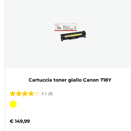
Cartuccia toner giallo Canon 718Y
4.1
(8)
4.1
su
Cartuccia
5
a
stelle.
colori
€ 149,99
8