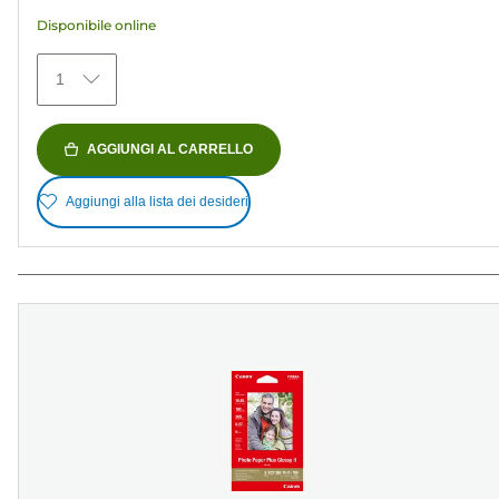
stelle.
Disponibile online
154
recensioni
1
AGGIUNGI AL CARRELLO
Aggiungi alla lista dei desideri