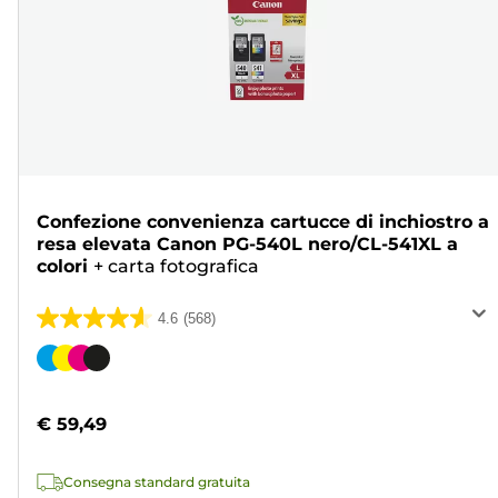
Confezione convenienza cartucce di inchiostro a
resa elevata Canon PG-540L nero/CL-541XL a
colori
+
carta fotografica
4.6
(568)
4.6
su
Cartuccia
5
a
stelle.
colori
€ 59,49
568
recensioni
Consegna standard gratuita