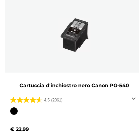
Cartuccia d'inchiostro nero Canon PG-540
4.5
(2061)
4.5
su
Cartuccia
5
a
stelle.
colori
€ 22,99
2061