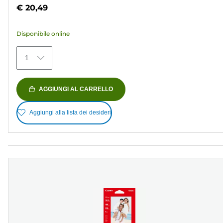
su
€ 20,49
5
stelle.
Disponibile online
154
recensioni
1
AGGIUNGI AL CARRELLO
Aggiungi alla lista dei desideri