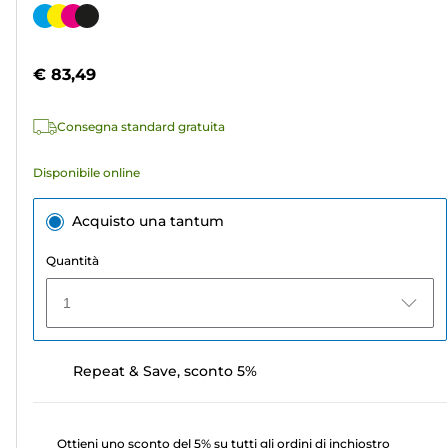
su
Cartuccia
5
a
stelle.
colori
€ 83,49
568
recensioni
Consegna standard gratuita
Disponibile online
Acquisto una tantum
Quantità
1
Repeat & Save, sconto 5%
Ottieni uno sconto del 5% su tutti gli ordini di inchiostro