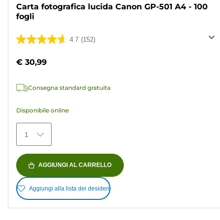
Carta fotografica lucida Canon GP-501 A4 - 100
fogli
4.7
(152)
4.7
su
€ 30,99
5
stelle.
Consegna standard gratuita
152
recensioni
Disponibile online
1
AGGIUNGI AL CARRELLO
Aggiungi alla lista dei desideri