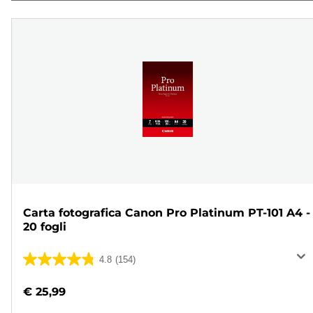
Carta fotografica Canon Pro Platinum PT-101 A4 -
20 fogli
4.8
(154)
4.8
su
€ 25,99
5