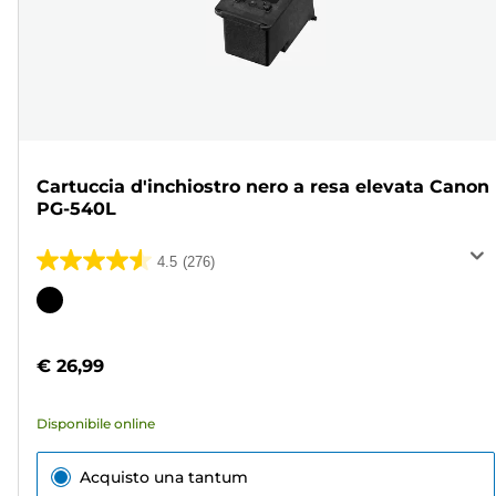
Cartuccia d'inchiostro nero a resa elevata Canon
PG-540L
4.5
(276)
4.5
su
Cartuccia
5
a
stelle.
colori
€ 26,99
276
recensioni
Disponibile online
Acquisto una tantum