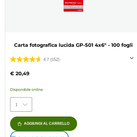
Carta fotografica lucida GP-501 4x6" - 100 fogli
4.7
(152)
4.7
su
€ 20,49
5
stelle.
Disponibile online
152
recensioni
1
AGGIUNGI AL CARRELLO