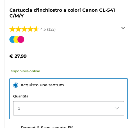
Cartuccia d'inchiostro a colori Canon CL-541
C/M/Y
4.6
(122)
4.6
su
Cartuccia
5
a
stelle.
colori
€ 27,99
122
recensioni
Disponibile online
Acquisto una tantum
Quantità
1
Repeat & Save, sconto 5%