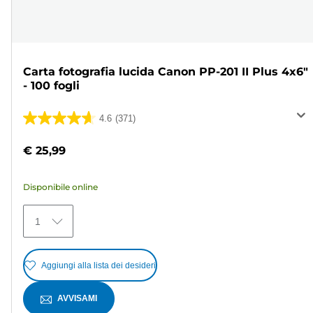
Carta fotografia lucida Canon PP-201 II Plus 4x6"
- 100 fogli
4.6
(371)
4.6
su
€ 25,99
5
stelle.
Disponibile online
371
recensioni
1
Aggiungi alla lista dei desideri
AVVISAMI