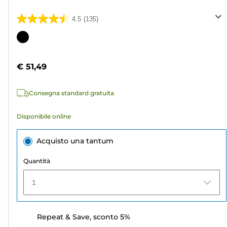
4.5
(135)
4.5
su
Cartuccia
5
a
stelle.
colori
€ 51,49
135
recensioni
Consegna standard gratuita
Disponibile online
Acquisto una tantum
Quantità
1
Repeat & Save, sconto 5%