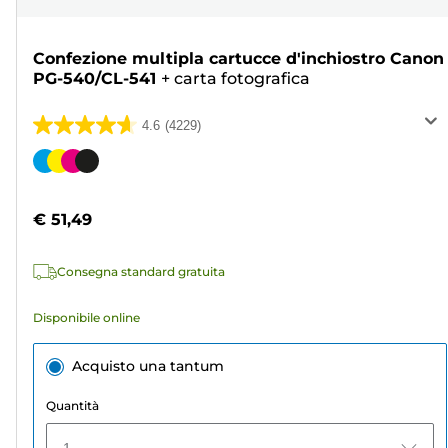
Confezione multipla cartucce d'inchiostro Canon
PG-540/CL-541
+
carta fotografica
4.6
(4229)
4.6
su
Cartuccia
5
a
stelle.
colori
€ 51,49
4229
recensioni
Consegna standard gratuita
Disponibile online
Acquisto una tantum
Quantità