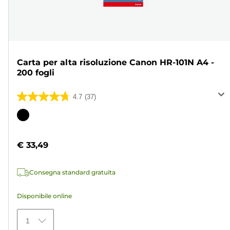
Carta per alta risoluzione Canon HR-101N A4 -
200 fogli
4.7
(37)
4.7
su
Cartuccia
5
a
stelle.
colori
€ 33,49
37
recensioni
Consegna standard gratuita
Disponibile online
1