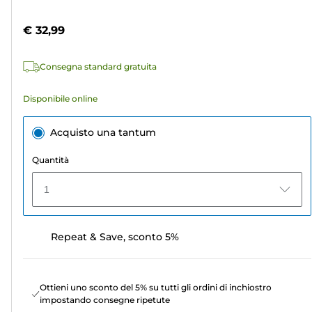
5
a
stelle.
colori
€ 32,99
116
recensioni
Consegna standard gratuita
Disponibile online
Acquisto una tantum
Quantità
1
Repeat & Save, sconto 5%
Ottieni uno sconto del 5% su tutti gli ordini di inchiostro
impostando consegne ripetute