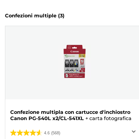
Confezioni multiple
(3)
Confezione multipla con cartucce d'inchiostro
Canon PG-540L x2/CL-541XL
+
carta fotografica
4.6
(568)
4.6