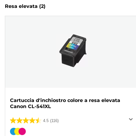
Resa elevata
(2)
Cartuccia d'inchiostro colore a resa elevata
Canon CL-541XL
4.5
(116)
4.5
su
Cartuccia