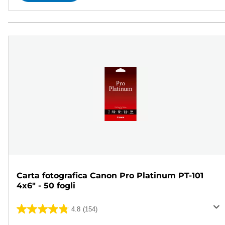
Carta fotografica Canon Pro Platinum PT-101
4x6" - 50 fogli
4.8
(154)
4.8