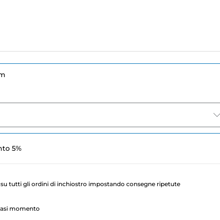
um
nto 5%
su tutti gli ordini di inchiostro impostando consegne ripetute
lsiasi momento