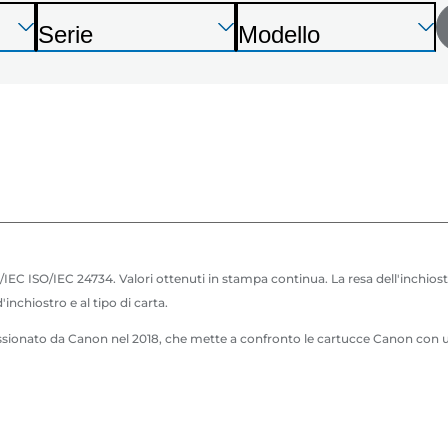
stampante
Premi
Premi
Premi
Serie
Modello
Invio
Invio
Invio
S
S
dal
per
per
per
t
t
espandere
espandere
espandere
seguente
a
a
m
m
elenco
p
p
a
a
n
n
t
t
IEC ISO/IEC 24734. Valori ottenuti in stampa continua. La resa dell'inchiost
e
e
inchiostro e al tipo di carta.
ionato da Canon nel 2018, che mette a confronto le cartucce Canon con una s