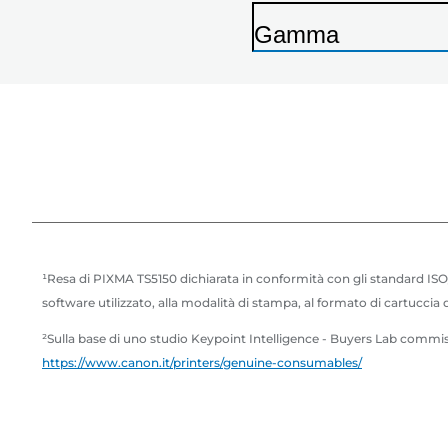
Gamma
S
t
a
m
p
a
n
t
¹Resa di PIXMA TS5150 dichiarata in conformità con gli standard ISO/
e
software utilizzato, alla modalità di stampa, al formato di cartuccia d'
²Sulla base di uno studio Keypoint Intelligence - Buyers Lab commiss
https://www.canon.it/printers/genuine-consumables/