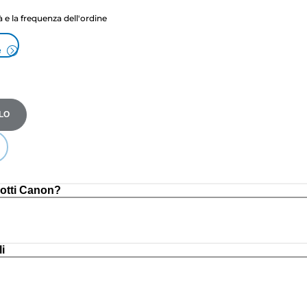
tà e la frequenza dell'ordine
e
LO
otti Canon?
i