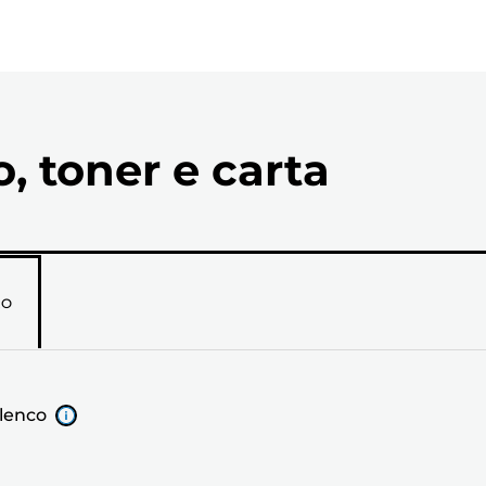
o, toner e carta
RO
elenco