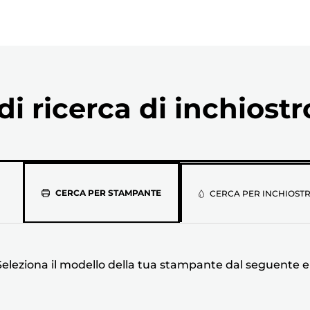
i ricerca di inchiostr
Seleziona
CERCA PER STAMPANTE
CERCA PER INCHIOST
il
modello
Seleziona il modello della tua stampante dal seguente 
della
tua