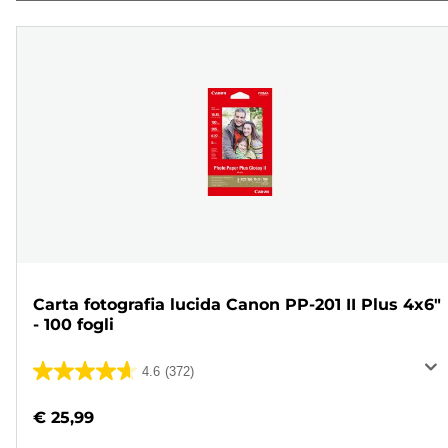
Carta fotografia lucida Canon PP-201 II Plus 4x6"
- 100 fogli
4.6
(372)
4.6
su
€ 25,99
5