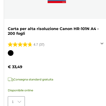
Carta per alta risoluzione Canon HR-101N A4 -
200 fogli
4.7
(37)
4.7
su
Cartuccia
5
a
stelle.
colori
€ 33,49
37
recensioni
Consegna standard gratuita
Disponibile online
1