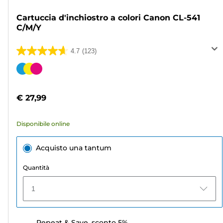
Cartuccia d'inchiostro a colori Canon CL-541
C/M/Y
4.7
(123)
4.7
su
Cartuccia
5
a
stelle.
colori
€ 27,99
123
recensioni
Disponibile online
Acquisto una tantum
Quantità
1
Repeat & Save, sconto 5%