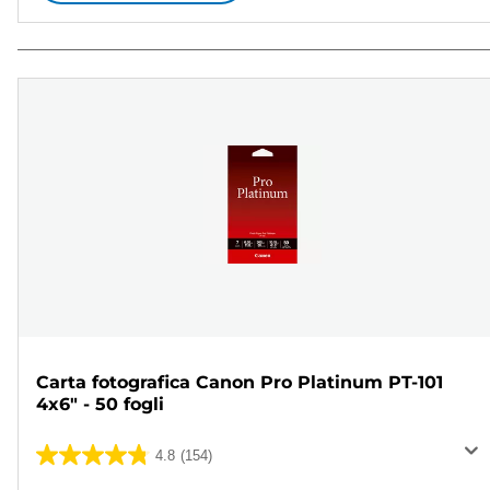
Carta fotografica Canon Pro Platinum PT-101
4x6" - 50 fogli
4.8
(154)
4.8