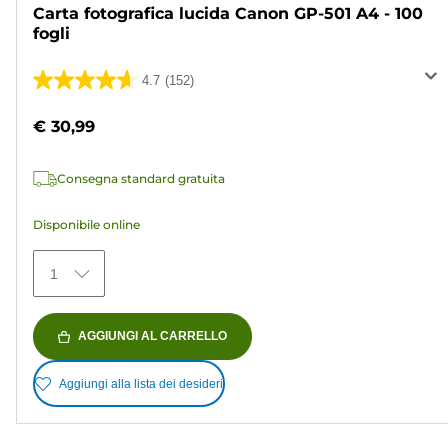
Carta fotografica lucida Canon GP-501 A4 - 100
fogli
4.7
(152)
4.7
su
€ 30,99
5
stelle.
Consegna standard gratuita
152
recensioni
Disponibile online
1
AGGIUNGI AL CARRELLO
Aggiungi alla lista dei desideri