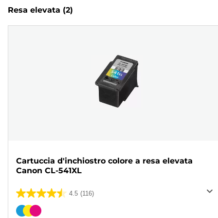
Resa elevata
(2)
Cartuccia d'inchiostro colore a resa elevata
Canon CL-541XL
4.5
(116)
4.5
su
Cartuccia