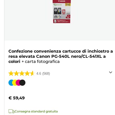
Confezione convenienza cartucce di inchiostro a
resa elevata Canon PG-540L nero/CL-541XL a
colori
+
carta fotografica
4.6
(568)
4.6
su
Cartuccia
5
a
stelle.
colori
€ 59,49
568
recensioni
Consegna standard gratuita