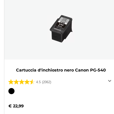
Cartuccia d'inchiostro nero Canon PG-540
4.5
(2062)
4.5
su
Cartuccia
5
a
stelle.
colori
€ 22,99
2062