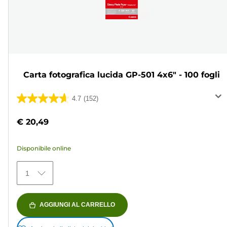
Carta fotografica lucida GP-501 4x6" - 100 fogli
4.7
(152)
4.7
su
€ 20,49
5
stelle.
Disponibile online
152
recensioni
1
AGGIUNGI AL CARRELLO