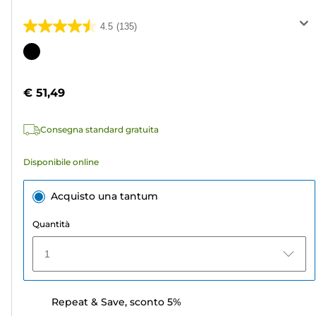
4.5
(135)
4.5
su
Cartuccia
5
a
stelle.
colori
€ 51,49
135
recensioni
Consegna standard gratuita
Disponibile online
Acquisto una tantum
Quantità
1
Repeat & Save, sconto 5%