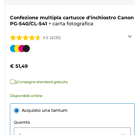
Confezione multipla cartucce d'inchiostro Canon
PG-540/CL-541
+
carta fotografica
4.6
(4230)
4.6
su
Cartuccia
5
a
stelle.
colori
€ 51,49
4230
recensioni
Consegna standard gratuita
Disponibile online
Acquisto una tantum
Quantità