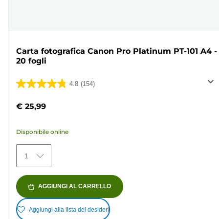
Carta fotografica Canon Pro Platinum PT-101 A4 -
20 fogli
4.8
(154)
4.8
su
€ 25,99
5
stelle.
Disponibile online
154
recensioni
1
AGGIUNGI AL CARRELLO
Aggiungi alla lista dei desideri