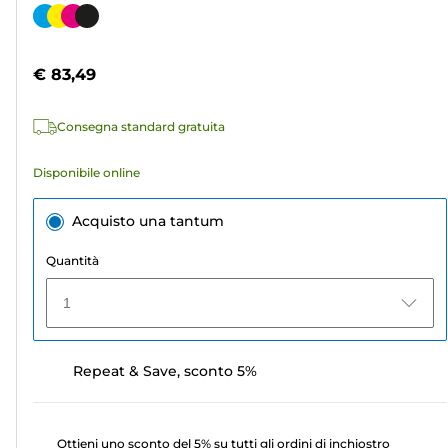
su
Cartuccia
5
a
stelle.
colori
€ 83,49
568
recensioni
Consegna standard gratuita
Disponibile online
Acquisto una tantum
Quantità
1
Repeat & Save, sconto 5%
Ottieni uno sconto del 5% su tutti gli ordini di inchiostro