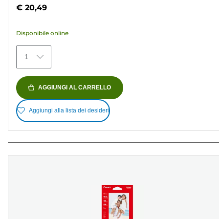
su
€ 20,49
5
stelle.
Disponibile online
154
recensioni
1
AGGIUNGI AL CARRELLO
Aggiungi alla lista dei desideri