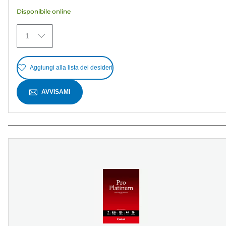
stelle.
Disponibile online
372
recensioni
1
Aggiungi alla lista dei desideri
AVVISAMI