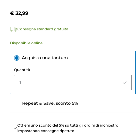
5
a
stelle.
colori
€ 32,99
116
recensioni
Consegna standard gratuita
Disponibile online
Acquisto una tantum
Quantità
1
Repeat & Save, sconto 5%
Ottieni uno sconto del 5% su tutti gli ordini di inchiostro
impostando consegne ripetute