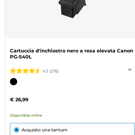
Cartuccia d'inchiostro nero a resa elevata Canon
PG-540L
4.5
(276)
4.5
su
Cartuccia
5
a
stelle.
colori
€ 26,99
276
recensioni
Disponibile online
Acquisto una tantum