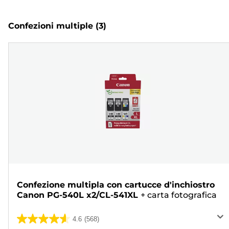
Confezioni multiple
(3)
Confezione multipla con cartucce d'inchiostro
Canon PG-540L x2/CL-541XL
+
carta fotografica
4.6
(568)
4.6