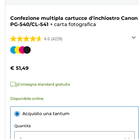
Confezione multipla cartucce d'inchiostro Canon
PG-540/CL-541
+
carta fotografica
4.6
(4229)
4.6
su
Cartuccia
5
a
stelle.
colori
€ 51,49
4229
recensioni
Consegna standard gratuita
Disponibile online
Acquisto una tantum
Quantità