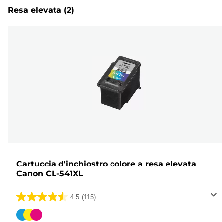
Resa elevata
(2)
Cartuccia d'inchiostro colore a resa elevata
Canon CL-541XL
4.5
(115)
4.5
su
Cartuccia