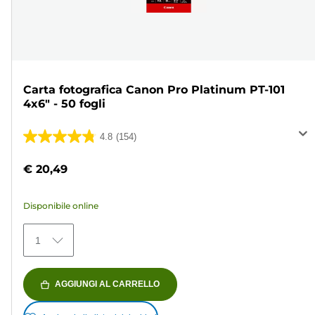
Carta fotografica Canon Pro Platinum PT-101
4x6" - 50 fogli
4.8
(154)
4.8
su
€ 20,49
5
stelle.
Disponibile online
154
recensioni
1
AGGIUNGI AL CARRELLO