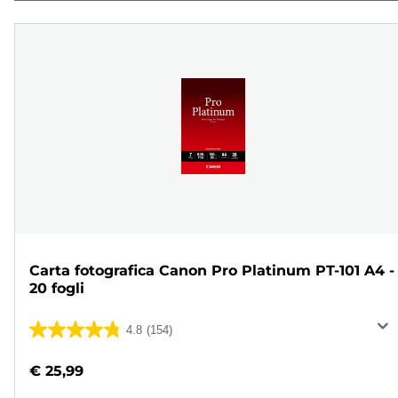
Carta fotografica Canon Pro Platinum PT-101 A4 -
20 fogli
4.8
(154)
4.8
su
€ 25,99
5