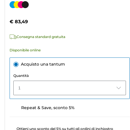
su
Cartuccia
5
a
stelle.
colori
€ 83,49
567
recensioni
Consegna standard gratuita
Disponibile online
Acquisto una tantum
Quantità
1
Repeat & Save, sconto 5%
Ottieni uno sconto del 5% su tutti gli ordini di inchiostro