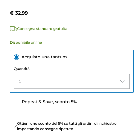
5
a
stelle.
colori
€ 32,99
115
recensioni
Consegna standard gratuita
Disponibile online
Acquisto una tantum
Quantità
1
Repeat & Save, sconto 5%
Ottieni uno sconto del 5% su tutti gli ordini di inchiostro
impostando consegne ripetute