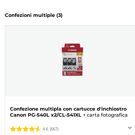
Confezioni multiple
(3)
Confezione multipla con cartucce d'inchiostro
Canon PG-540L x2/CL-541XL
+
carta fotografica
4.6
(567)
4.6