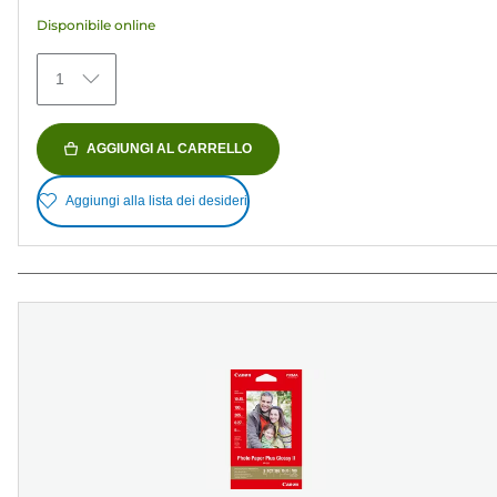
stelle.
Disponibile online
154
recensioni
1
AGGIUNGI AL CARRELLO
Aggiungi alla lista dei desideri