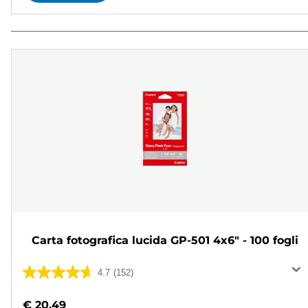
Carta fotografica lucida GP-501 4x6" - 100 fogli
4.7
(152)
4.7
su
€ 20,49