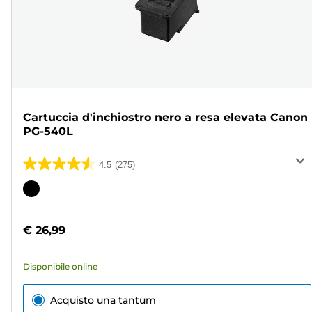
Cartuccia d'inchiostro nero a resa elevata Canon
PG-540L
4.5
(275)
4.5
su
Cartuccia
5
a
stelle.
colori
€ 26,99
275
recensioni
Disponibile online
Acquisto una tantum