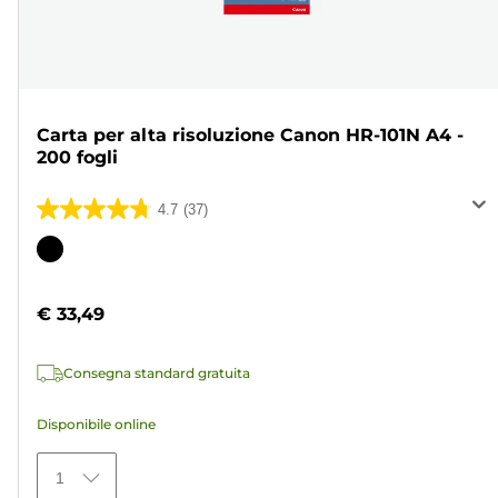
Carta per alta risoluzione Canon HR-101N A4 -
200 fogli
4.7
(37)
4.7
su
Cartuccia
5
a
stelle.
colori
€ 33,49
37
recensioni
Consegna standard gratuita
Disponibile online
1