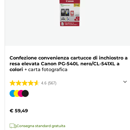
Confezione convenienza cartucce di inchiostro a
resa elevata Canon PG-540L nero/CL-541XL a
colori
+
carta fotografica
4.6
(567)
4.6
su
Cartuccia
5
a
stelle.
colori
€ 59,49
567
recensioni
Consegna standard gratuita