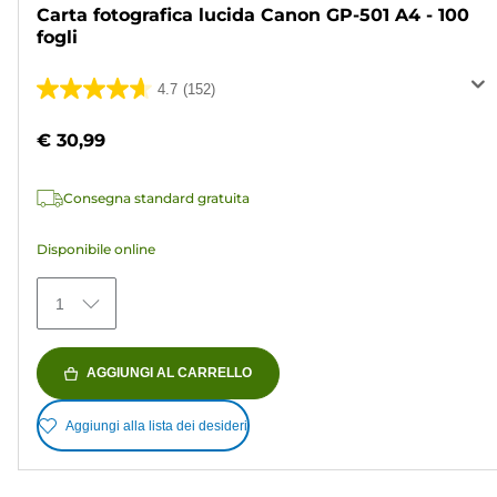
Carta fotografica lucida Canon GP-501 A4 - 100
fogli
4.7
(152)
4.7
su
€ 30,99
5
stelle.
Consegna standard gratuita
152
recensioni
Disponibile online
1
AGGIUNGI AL CARRELLO
Aggiungi alla lista dei desideri