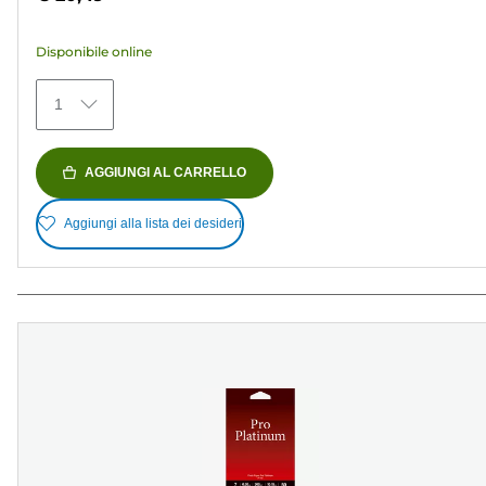
5
stelle.
Disponibile online
152
recensioni
1
AGGIUNGI AL CARRELLO
Aggiungi alla lista dei desideri