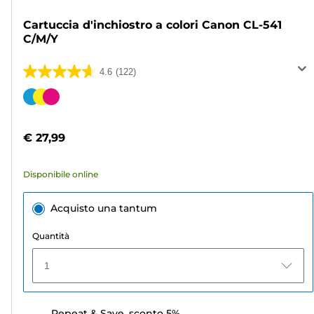
Cartuccia d'inchiostro a colori Canon CL-541
C/M/Y
4.6
(122)
4.6
su
Cartuccia
5
a
stelle.
colori
€ 27,99
122
recensioni
Disponibile online
Acquisto una tantum
Quantità
1
Repeat & Save, sconto 5%