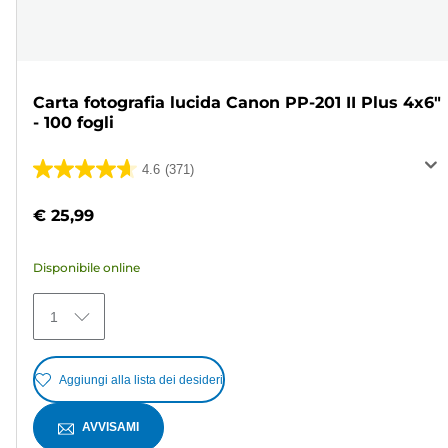
Carta fotografia lucida Canon PP-201 II Plus 4x6"
- 100 fogli
4.6
(371)
4.6
su
€ 25,99
5
stelle.
Disponibile online
371
recensioni
1
Aggiungi alla lista dei desideri
AVVISAMI