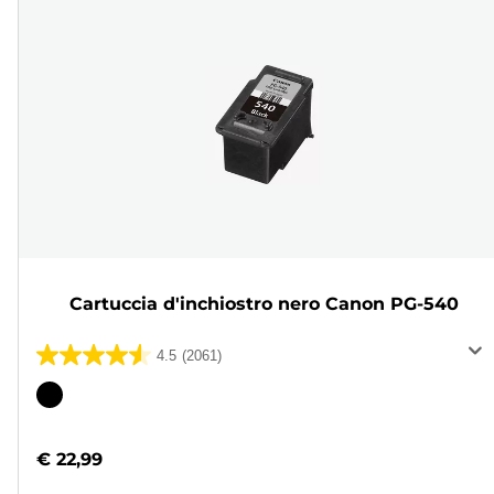
Cartuccia d'inchiostro nero Canon PG-540
4.5
(2061)
4.5
su
Cartuccia
5
a
stelle.
colori
€ 22,99
2061