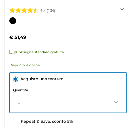
4.5
(134)
4.5
su
Cartuccia
5
a
stelle.
colori
€ 51,49
134
recensioni
Consegna standard gratuita
Disponibile online
Acquisto una tantum
Quantità
1
Repeat & Save, sconto 5%