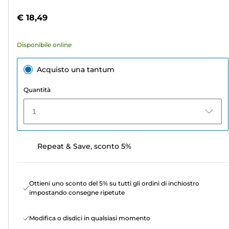
stelle.
colori
€ 18,49
72
recensioni
Disponibile online
Acquisto una tantum
Quantità
1
Repeat & Save, sconto 5%
Ottieni uno sconto del 5% su tutti gli ordini di inchiostro
impostando consegne ripetute
Modifica o disdici in qualsiasi momento