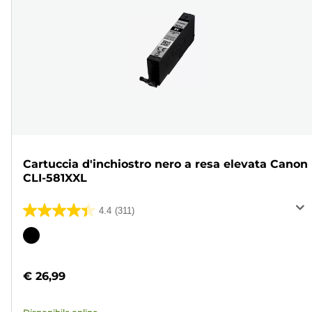
Cartuccia d'inchiostro nero a resa elevata Canon
CLI-581XXL
4.4
(311)
4.4
su
Cartuccia
5
a
stelle.
colori
€ 26,99
311
recensioni