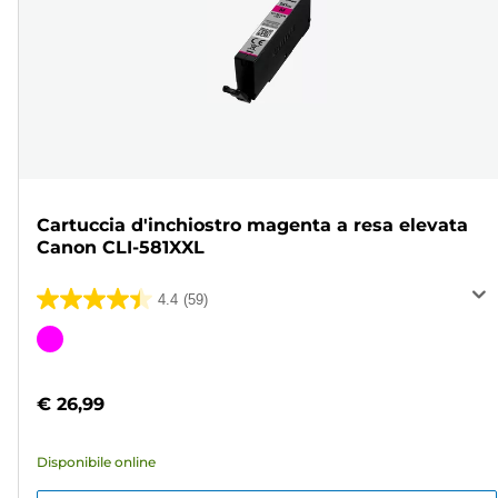
Cartuccia d'inchiostro magenta a resa elevata
Canon CLI-581XXL
4.4
(59)
4.4
su
Cartuccia
5
a
stelle.
colori
€ 26,99
59
recensioni
Disponibile online