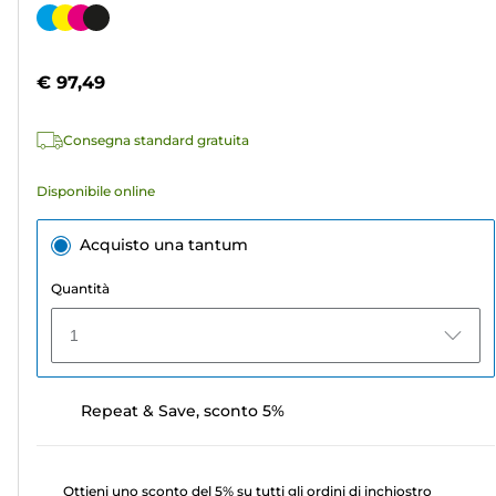
su
Cartuccia
5
a
stelle.
colori
€ 97,49
311
recensioni
Consegna standard gratuita
Disponibile online
Acquisto una tantum
Quantità
1
Repeat & Save, sconto 5%
Ottieni uno sconto del 5% su tutti gli ordini di inchiostro