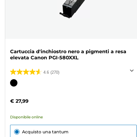
Cartuccia d'inchiostro nero a pigmenti a resa
elevata Canon PGI-580XXL
4.6
(270)
4.6
su
Cartuccia
5
a
stelle.
colori
€ 27,99
270
recensioni
Disponibile online
Acquisto una tantum