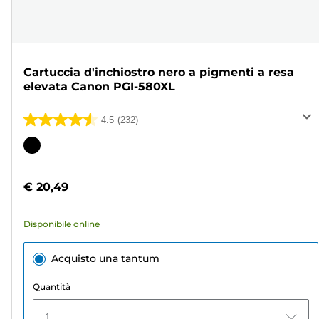
Cartuccia d'inchiostro nero a pigmenti a resa
elevata Canon PGI-580XL
4.5
(232)
4.5
su
Cartuccia
5
a
stelle.
colori
€ 20,49
232
recensioni
Disponibile online
Acquisto una tantum
Quantità
1