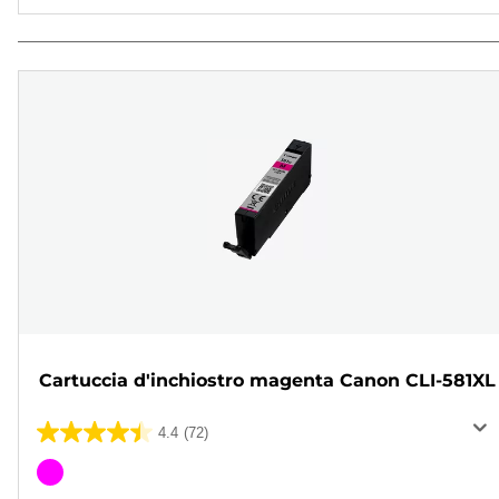
Cartuccia d'inchiostro magenta Canon CLI-581XL
4.4
(72)
4.4
su
Cartuccia
5
a