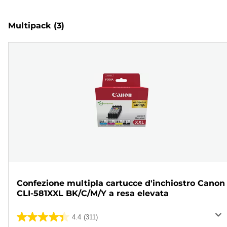
Multipack
(3)
Confezione multipla cartucce d'inchiostro Canon
CLI-581XXL BK/C/M/Y a resa elevata
4.4
(311)
4.4