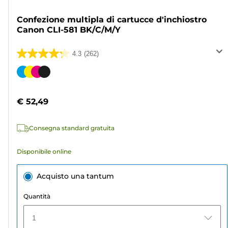
Confezione multipla di cartucce d'inchiostro
Canon CLI-581 BK/C/M/Y
4.3
(262)
4.3
su
Cartuccia
5
a
stelle.
colori
€ 52,49
262
recensioni
Consegna standard gratuita
Disponibile online
Acquisto una tantum
Quantità
1