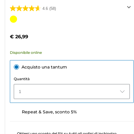
4.6
(58)
4.6
su
Cartuccia
5
a
stelle.
colori
€ 26,99
58
recensioni
Disponibile online
Acquisto una tantum
Quantità
1
Repeat & Save, sconto 5%
Ottieni uno sconto del 5% su tutti gli ordini di inchiostro