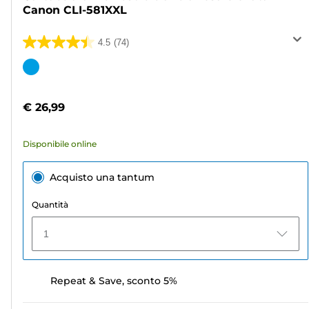
Canon CLI-581XXL
4.5
(74)
4.5
su
Cartuccia
5
a
stelle.
colori
€ 26,99
74
recensioni
Disponibile online
Acquisto una tantum
Quantità
1
Repeat & Save, sconto 5%