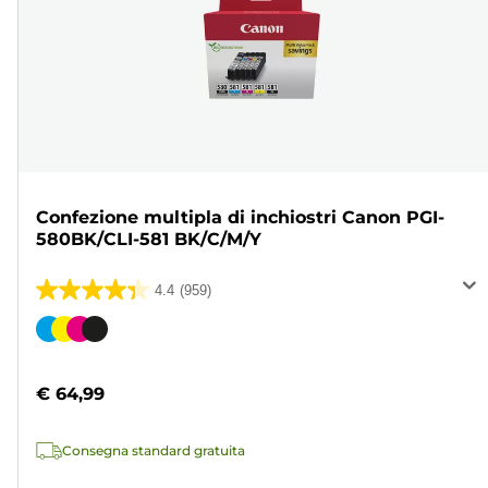
Confezione multipla di inchiostri Canon PGI-
580BK/CLI-581 BK/C/M/Y
4.4
(959)
4.4
su
Cartuccia
5
a
stelle.
colori
€ 64,99
959
recensioni
Consegna standard gratuita