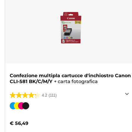
Confezione multipla cartucce d'inchiostro Canon
CLI-581 BK/C/M/Y
+
carta fotografica
4.2
(111)
4.2
su
Cartuccia
5
a
stelle.
colori
€ 56,49
111