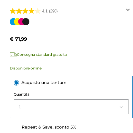
4.1
(290)
4.1
su
Cartuccia
5
a
stelle.
colori
€ 71,99
290
recensioni
Consegna standard gratuita
Disponibile online
Acquisto una tantum
Quantità
1
Repeat & Save, sconto 5%