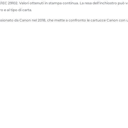
t
t
EC 29102. Valori ottenuti in stampa continua. La resa dell'inchiostro può va
e
e
o e al tipo di carta.
ionato da Canon nel 2018, che mette a confronto le cartucce Canon con una s