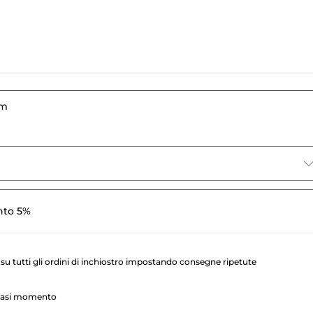
um
nto 5%
su tutti gli ordini di inchiostro impostando consegne ripetute
lsiasi momento