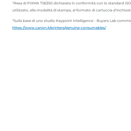
t
¹Resa di PIXMA TS6350 dichiarata in conformità con lo standard ISO/I
e
utilizzato, alla modalità di stampa, al formato di cartuccia d'inchiostr
²Sulla base di uno studio Keypoint Intelligence - Buyers Lab commiss
https://www.canon.it/printers/genuine-consumables/