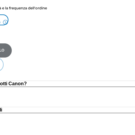
tà e la frequenza dell'ordine
e
LO
otti Canon?
i