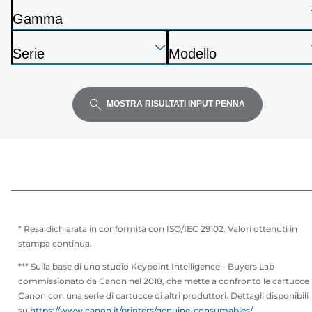
elenco
Gamma
S
Premi
Premi
Premi
t
Serie
Modello
Invio
Invio
Invio
a
S
S
per
per
per
m
t
t
espandere
espandere
espandere
p
a
a
MOSTRA RISULTATI INPUT PENNA
a
m
m
n
p
p
t
a
a
e
n
n
t
t
e
e
* Resa dichiarata in conformità con ISO/IEC 29102. Valori ottenuti in
stampa continua.
*** Sulla base di uno studio Keypoint Intelligence - Buyers Lab
commissionato da Canon nel 2018, che mette a confronto le cartucce
Canon con una serie di cartucce di altri produttori. Dettagli disponibili
su
https://www.canon.it/printers/genuine-consumables/