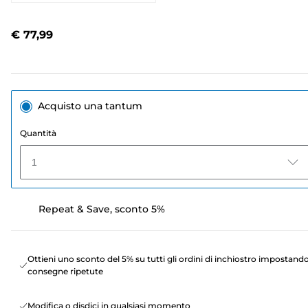
21
recensioni.
Stesso
€ 77,99
link
alla
pagina.
Acquisto una tantum
Quantità
1
Repeat & Save, sconto 5%
Ottieni uno sconto del 5% su tutti gli ordini di inchiostro impostand
consegne ripetute
Modifica o disdici in qualsiasi momento