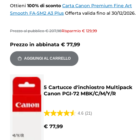
Ottieni
100
%
di sconto
Carta Canon Premium Fine Art
Smooth FA-SM2 A3 Plus
Offerta valida fino al 30/12/2026.
Prezzo al pubblico
€ 207,98
Risparmio
€ 129,99
Prezzo in abbinata
€ 77,99
AGGIUNGI AL CARRELLO
5 Cartucce d'inchiostro Multipack
Canon PGI-72 MBK/C/M/Y/R
4.6
(21)
4.6
su
€ 77,99
5
stelle.