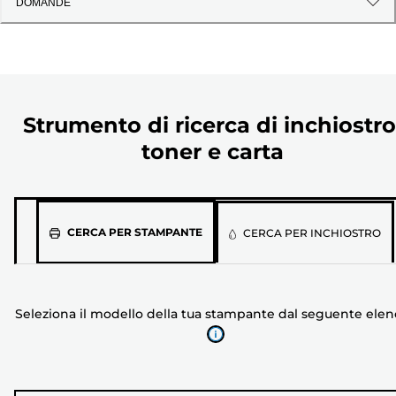
DOMANDE
Strumento di ricerca di inchiostro
toner e carta
Seleziona
CERCA PER STAMPANTE
CERCA PER INCHIOSTRO
il
modello
della
Seleziona il modello della tua stampante dal seguente ele
tua
stampante
dal
seguente