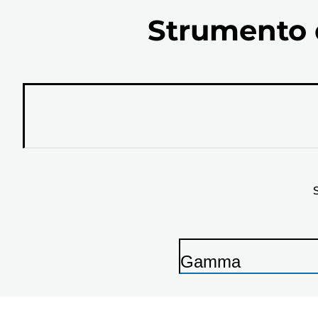
Strumento d
Gamma
S
t