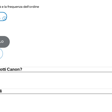
tà e la frequenza dell'ordine
e
LO
otti Canon?
i