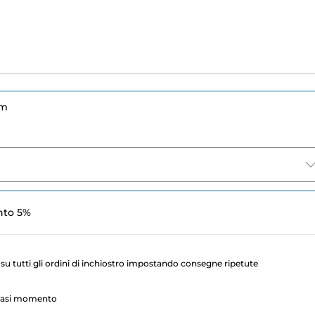
um
nto 5%
su tutti gli ordini di inchiostro impostando consegne ripetute
lsiasi momento