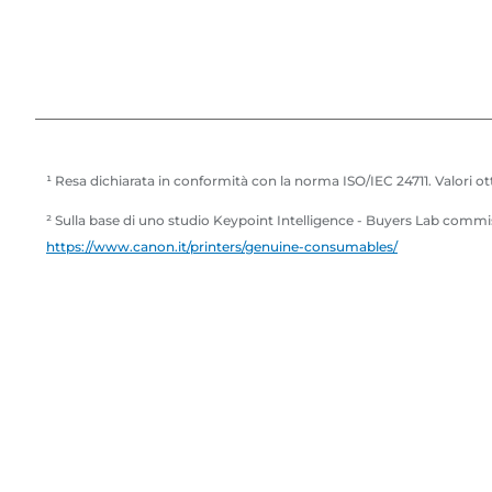
a
m
p
a
n
t
¹ Resa dichiarata in conformità con la norma ISO/IEC 24711. Valori o
e
² Sulla base di uno studio Keypoint Intelligence - Buyers Lab commis
https://www.canon.it/printers/genuine-consumables/