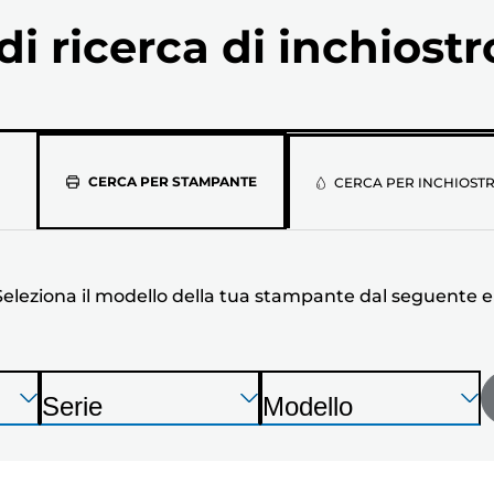
i ricerca di inchiostr
Seleziona
CERCA PER STAMPANTE
CERCA PER INCHIOST
il
modello
Seleziona il modello della tua stampante dal seguente 
della
tua
stampante
Premi
Premi
Premi
Serie
Modello
Invio
Invio
Invio
S
S
dal
per
per
per
t
t
espandere
espandere
espandere