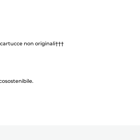
 cartucce non originali†††
ecosostenibile.