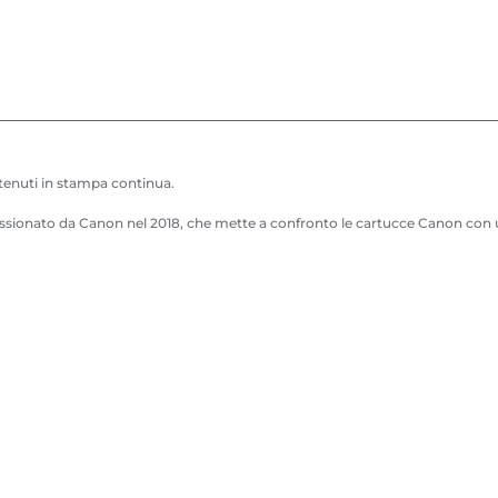
seguente
a
a
m
m
elenco
p
p
a
a
n
n
t
t
ttenuti in stampa continua.
e
e
sionato da Canon nel 2018, che mette a confronto le cartucce Canon con una 