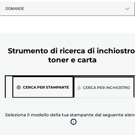
DOMANDE
Strumento di ricerca di inchiostro
toner e carta
Seleziona
CERCA PER STAMPANTE
CERCA PER INCHIOSTRO
il
modello
della
Seleziona il modello della tua stampante dal seguente ele
tua
stampante
dal