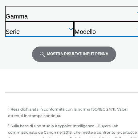
seguente
elenco
Gamma
S
Premi
Premi
Premi
t
Serie
Modello
Invio
Invio
Invio
a
S
S
per
per
per
m
t
t
espandere
espandere
espandere
p
a
a
MOSTRA RISULTATI INPUT PENNA
a
m
m
n
p
p
t
a
a
e
n
n
t
t
e
e
¹ Resa dichiarata in conformità con la norma ISO/IEC 24711. Valori
ottenuti in stampa continua.
² Sulla base di uno studio Keypoint Intelligence - Buyers Lab
commissionato da Canon nel 2018, che mette a confronto le cartucce