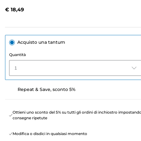
recensioni.
Stesso
€ 18,49
link
alla
pagina.
Acquisto una tantum
Quantità
1
Repeat & Save, sconto 5%
Ottieni uno sconto del 5% su tutti gli ordini di inchiostro impostand
consegne ripetute
Modifica o disdici in qualsiasi momento