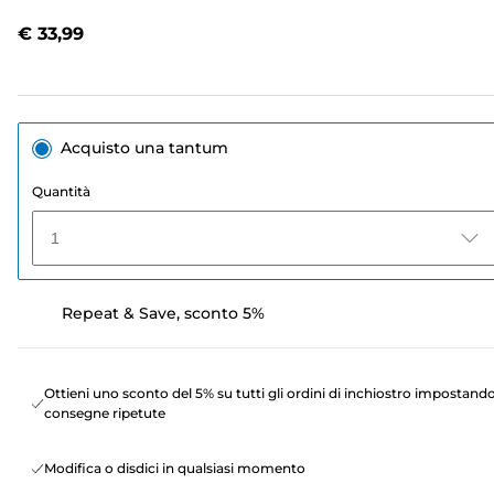
recensione.
Stesso
€ 33,99
link
alla
pagina.
Acquisto una tantum
Quantità
1
Repeat & Save, sconto 5%
Ottieni uno sconto del 5% su tutti gli ordini di inchiostro impostand
consegne ripetute
Modifica o disdici in qualsiasi momento