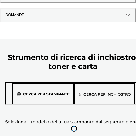
DOMANDE
Strumento di ricerca di inchiostro
toner e carta
Seleziona
CERCA PER STAMPANTE
CERCA PER INCHIOSTRO
il
modello
della
Seleziona il modello della tua stampante dal seguente ele
tua
stampante