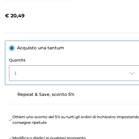
63
recensioni.
Stesso
€ 20,49
link
alla
pagina.
Acquisto una tantum
Quantità
1
Repeat & Save, sconto 5%
Ottieni uno sconto del 5% su tutti gli ordini di inchiostro impostand
consegne ripetute
Modifica o disdici in qualsiasi momento