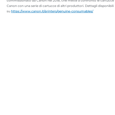
commissionato da Canon nel 2018, che mette a confronto le cartucce
Canon con una serie di cartucce di altri produttori. Dettagli disponibili
su
https://www.canon.it/printers/genuine-consumables/