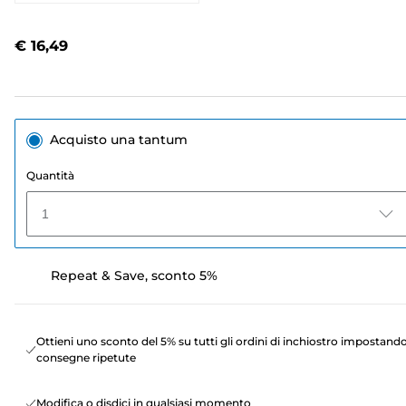
2
recensioni.
Stesso
€ 16,49
link
alla
pagina.
Acquisto una tantum
Quantità
1
Repeat & Save, sconto 5%
Ottieni uno sconto del 5% su tutti gli ordini di inchiostro impostand
consegne ripetute
Modifica o disdici in qualsiasi momento