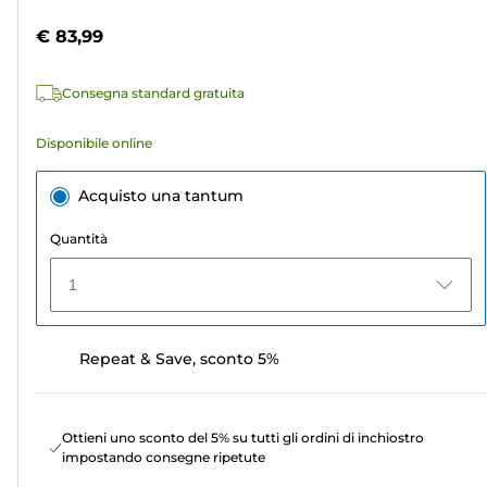
stelle.
colori
€ 83,99
5
recensioni
Consegna standard gratuita
Disponibile online
Acquisto una tantum
Quantità
1
Repeat & Save, sconto 5%
Ottieni uno sconto del 5% su tutti gli ordini di inchiostro
impostando consegne ripetute