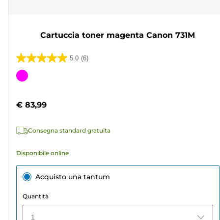
Cartuccia toner magenta Canon 731M
5.0
(6)
5.0
su
Cartuccia
5
a
stelle.
colori
€ 83,99
6
recensioni
Consegna standard gratuita
Disponibile online
Acquisto una tantum
Quantità
1