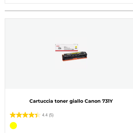
Cartuccia toner giallo Canon 731Y
4.4
(5)
4.4
su
Cartuccia
5
a