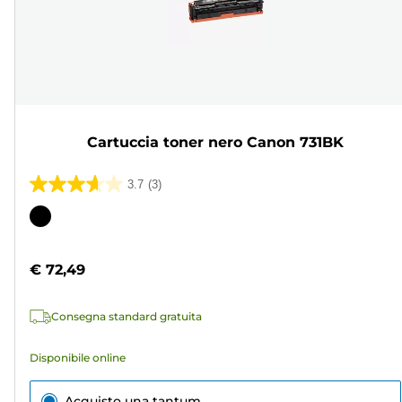
Cartuccia toner nero Canon 731BK
3.7
(3)
3.7
su
Cartuccia
5
a
stelle.
colori
€ 72,49
3
recensioni
Consegna standard gratuita
Disponibile online
Acquisto una tantum