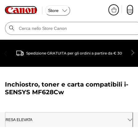
Store
Spedizione GRATUITA per gli ordini a partire da € 30
Inchiostro, toner e carta compatibili
i-
SENSYS MF628Cw
RESA ELEVATA