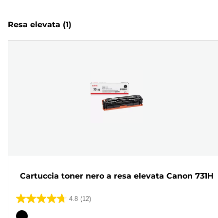
Resa elevata
(1)
Cartuccia toner nero a resa elevata Canon 731H
4.8
(12)
4.8
su
Cartuccia