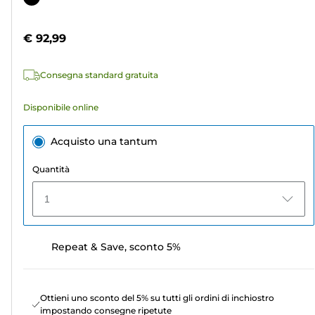
5
a
stelle.
colori
€ 92,99
12
recensioni
Consegna standard gratuita
Disponibile online
Acquisto una tantum
Quantità
1
Repeat & Save, sconto 5%
Ottieni uno sconto del 5% su tutti gli ordini di inchiostro
impostando consegne ripetute