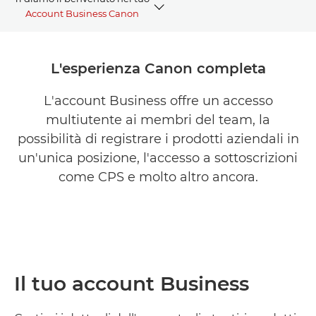
Account Business Canon
PANORAMICA
L'esperienza Canon completa
VANTAGGI
L'account Business offre un accesso
multiutente ai membri del team, la
COME FUNZIONA
possibilità di registrare i prodotti aziendali in
FAQ - Domande frequenti
un'unica posizione, l'accesso a sottoscrizioni
come CPS e molto altro ancora.
CANON PROFESSIONAL SERVICES
Il tuo account Business