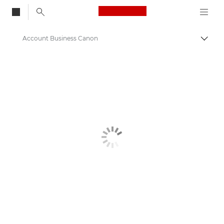
Canon Logo, back to
Account Business Canon
Attiv
Canon