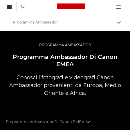
Canon Logo, back to
Programma Ambassador
Attiv
Canon
Fotografia e video professionali
PROGRAMMA AMBASSADOR
Programma Ambassador Di Canon
EMEA
Conosci i fotografi e videografi Canon
Ambassador provenienti da Europa, Medio
Oriente e Africa.
Programma Ambassador Di Canon EMEA