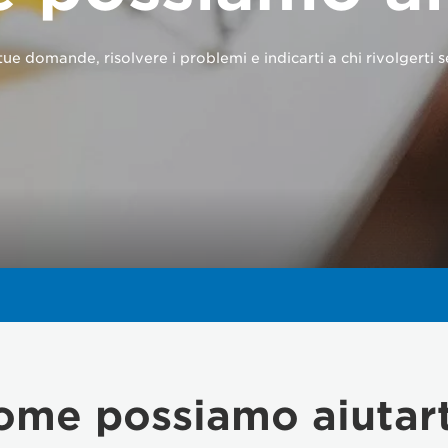
ue domande, risolvere i problemi e indicarti a chi rivolgerti 
ome possiamo aiutart