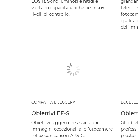
EOS R. Sono luminosi e nitidi e
grandan
vantano capacità uniche per nuovi
teleobie
livelli di controllo.
fotocam
qualità 
dell'imm
COMPATTA E LEGGERA
ECCELLE
Obiettivi EF-S
Obiett
Obiettivi leggeri che assicurano
Gli obie
immagini eccezionali alle fotocamere
professi
reflex con sensori APS-C.
prestazi