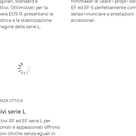
golari, standard e
filmmaker di usare i propri obi
ttivi. Ottimizzati per la
EF ed EF-S perfettamente comp
era EOS R, presentano la
senza rinunciare a prestazioni
ottica e la stabilizzazione
eccezionali.
agine della serie L.
NZA OTTICA
ivi serie L
ttivi RF ed EF serie L per
onisti e appassionati offrono
oni ottiche senza eguali in