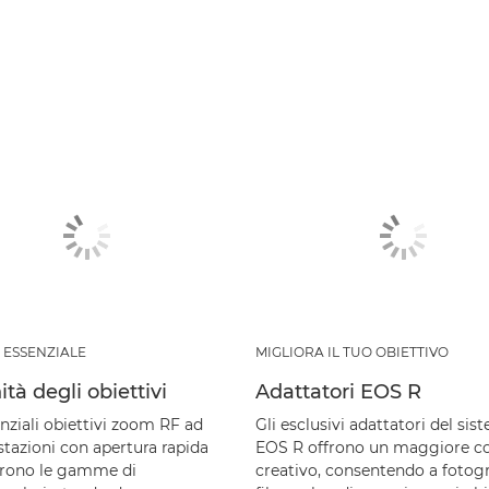
 ESSENZIALE
MIGLIORA IL TUO OBIETTIVO
nità degli obiettivi
Adattatori EOS R
nziali obiettivi zoom RF ad
Gli esclusivi adattatori del sis
stazioni con apertura rapida
EOS R offrono un maggiore co
rono le gamme di
creativo, consentendo a fotogr