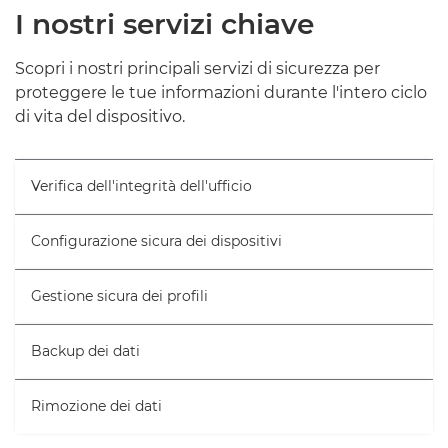
I NOSTRI SERVIZI
I nostri servizi chiave
SERVIZI IN ABBONAMENTO
Scopri i nostri principali servizi di sicurezza per
proteggere le tue informazioni durante l'intero ciclo
PRODOTTI CORRELATI
di vita del dispositivo.
ULTERIORI INFORMAZIONI
Verifica dell'integrità dell'ufficio
CONTATTACI
Configurazione sicura dei dispositivi
Gestione sicura dei profili
Backup dei dati
Rimozione dei dati