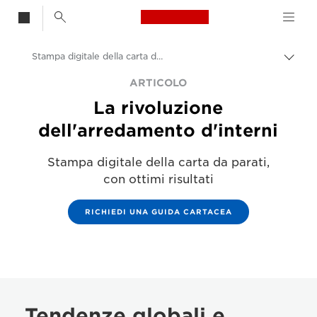
Canon Logo, back t
Stampa digitale della carta da parati - arredamento d'interni
Attiv
brea
Canon
ARTICOLO
La rivoluzione
Soluzioni e servizi
dell'arredamento d'interni
Stampa digitale della carta da parati,
con ottimi risultati
RICHIEDI UNA GUIDA CARTACEA
Tendenze globali e