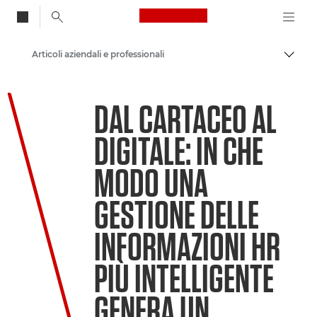
Canon Logo, back to
Articoli aziendali e professionali
Attiv
Canon
DAL CARTACEO AL
Soluzioni e servizi
DIGITALE: IN CHE
Approfondimenti
MODO UNA
GESTIONE DELLE
INFORMAZIONI HR
PIÙ INTELLIGENTE
GENERA UN