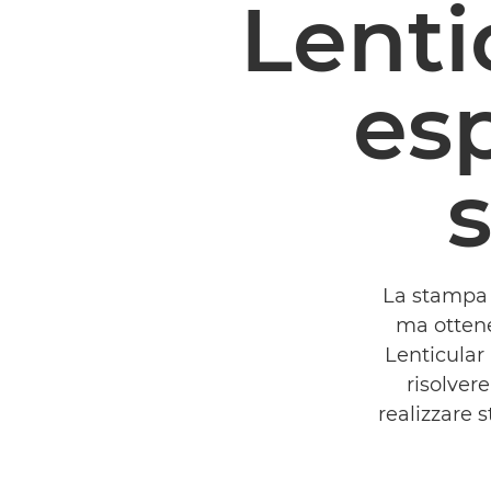
Lenti
esp
La stampa 
ma ottene
Lenticula
risolvere
realizzare 