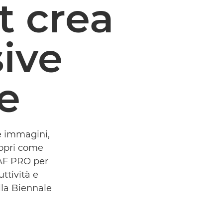
t crea
sive
e
e immagini,
copri come
AF PRO per
uttività e
lla Biennale