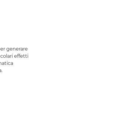
per generare
lari effetti
matica
.