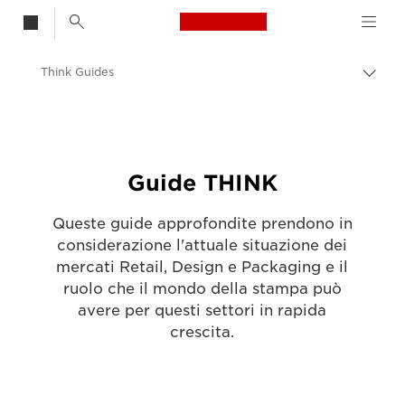
Canon Logo, back t
Think Guides
Attiv
brea
Canon
Soluzioni e servizi
Approfondimenti
Guide THINK
Queste guide approfondite prendono in
considerazione l'attuale situazione dei
mercati Retail, Design e Packaging e il
ruolo che il mondo della stampa può
avere per questi settori in rapida
crescita.