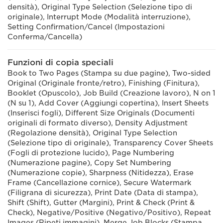
densità), Original Type Selection (Selezione tipo di
originale), Interrupt Mode (Modalità interruzione),
Setting Confirmation/Cancel (Impostazioni
Conferma/Cancella)
Funzioni di copia speciali
Book to Two Pages (Stampa su due pagine), Two-sided
Original (Originale fronte/retro), Finishing (Finitura),
Booklet (Opuscolo), Job Build (Creazione lavoro), N on 1
(N su 1), Add Cover (Aggiungi copertina), Insert Sheets
(Inserisci fogli), Different Size Originals (Documenti
originali di formato diverso), Density Adjustment
(Regolazione densità), Original Type Selection
(Selezione tipo di originale), Transparency Cover Sheets
(Fogli di protezione lucido), Page Numbering
(Numerazione pagine), Copy Set Numbering
(Numerazione copie), Sharpness (Nitidezza), Erase
Frame (Cancellazione cornice), Secure Watermark
(Filigrana di sicurezza), Print Date (Data di stampa),
Shift (Shift), Gutter (Margini), Print & Check (Print &
Check), Negative/Positive (Negativo/Positivo), Repeat
Images (Ripeti immagini), Merge Job Blocks (Stampa