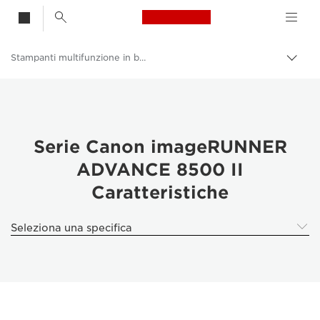
Canon Logo, back t
Stampanti multifunzione in bianco e nero
Attiv
brea
Canon
Soluzioni e servizi
Prodotti per le aziende
Serie Canon imageRUNNER
ADVANCE 8500 II
Stampanti e fax professionali
Caratteristiche
Stampanti multifunzione - Stampanti all in one
Seleziona una specifica