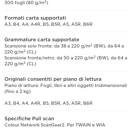
2
300 fogli (80 g/m
)
Formati carta supportati
A3, B4, A4, A4R, B5, B5R, A5, A5R, B6R
Grammature carta supportate
2
Scansione solo fronte: da 38 a 220 g/m
(BW), da 64 a
2
220 g/m
(CL)
2
Scansione fronte/retro: da 50 a 220 g/m
(BW), da 64 a
2
220 g/m
(CL)
Originali consentiti per piano di lettura
Piano di lettura: Fogli, libri e altri oggetti tridimensionali
(fino a 2 kg)
A3, B4, A4, A4R, B5, B5R, A5, A5R, B6R
Specifiche Pull scan
Colour Network ScanGear2. Per TWAIN e WIA