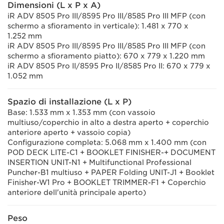
Dimensioni (L x P x A)
iR ADV 8505 Pro III/8595 Pro III/8585 Pro III MFP (con
schermo a sfioramento in verticale): 1.481 x 770 x
1.252 mm
iR ADV 8505 Pro III/8595 Pro III/8585 Pro III MFP (con
schermo a sfioramento piatto): 670 x 779 x 1.220 mm
iR ADV 8505 Pro II/8595 Pro II/8585 Pro II: 670 x 779 x
1.052 mm
Spazio di installazione (L x P)
Base: 1.533 mm x 1.353 mm (con vassoio
multiuso/coperchio in alto a destra aperto + coperchio
anteriore aperto + vassoio copia)
Configurazione completa: 5.068 mm x 1.400 mm (con
POD DECK LITE-C1 + BOOKLET FINISHER-+ DOCUMENT
INSERTION UNIT-N1 + Multifunctional Professional
Puncher-B1 multiuso + PAPER Folding UNIT-J1 + Booklet
Finisher-W1 Pro + BOOKLET TRIMMER-F1 + Coperchio
anteriore dell'unità principale aperto)
Peso