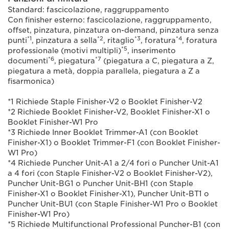
Standard: fascicolazione, raggruppamento
Con finisher esterno: fascicolazione, raggruppamento,
offset, pinzatura, pinzatura on-demand, pinzatura senza
*1
*2
*3
*4
punti
, pinzatura a sella
, ritaglio
, foratura
, foratura
*5
professionale (motivi multipli)
, inserimento
*6
*7
documenti
, piegatura
(piegatura a C, piegatura a Z,
piegatura a metà, doppia parallela, piegatura a Z a
fisarmonica)
*1 Richiede Staple Finisher-V2 o Booklet Finisher-V2
*2 Richiede Booklet Finisher-V2, Booklet Finisher-X1 o
Booklet Finisher-W1 Pro
*3 Richiede Inner Booklet Trimmer-A1 (con Booklet
Finisher-X1) o Booklet Trimmer-F1 (con Booklet Finisher-
W1 Pro)
*4 Richiede Puncher Unit-A1 a 2/4 fori o Puncher Unit-A1
a 4 fori (con Staple Finisher-V2 o Booklet Finisher-V2),
Puncher Unit-BG1 o Puncher Unit-BH1 (con Staple
Finisher-X1 o Booklet Finisher-X1), Puncher Unit-BT1 o
Puncher Unit-BU1 (con Staple Finisher-W1 Pro o Booklet
Finisher-W1 Pro)
*5 Richiede Multifunctional Professional Puncher-B1 (con