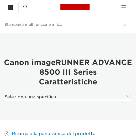
Canon Logo, back t
Stampanti multifunzione in bianco e nero
Attiv
brea
Canon
Soluzioni e servizi
Prodotti per le aziende
Canon imageRUNNER ADVANCE
8500 III Series
Stampanti e fax professionali
Caratteristiche
Stampanti multifunzione - Stampanti all in one
Seleziona una specifica
Ritorna alla panoramica del prodotto