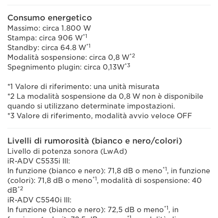
Consumo energetico
Massimo: circa 1.800 W
*1
Stampa: circa 906 W
*1
Standby: circa 64.8 W
*2
Modalità sospensione: circa 0,8 W
*3
Spegnimento plugin: circa 0,13W
*1 Valore di riferimento: una unità misurata
*2 La modalità sospensione da 0,8 W non è disponibile
quando si utilizzano determinate impostazioni.
*3 Valore di riferimento, modalità avvio veloce OFF
Livelli di rumorosità (bianco e nero/colori)
Livello di potenza sonora (LwAd)
iR-ADV C5535i III:
*1
In funzione (bianco e nero): 71,8 dB o meno
, in funzione
*1
(colori): 71,8 dB o meno
, modalità di sospensione: 40
*2
dB
iR-ADV C5540i III:
*1
In funzione (bianco e nero): 72,5 dB o meno
, in
*1