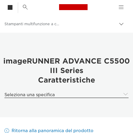
Canon Logo, back t
Stampanti multifunzione a colori
Attiv
brea
Canon
Soluzioni e servizi
Prodotti per le aziende
imageRUNNER ADVANCE C5500
III Series
Stampanti e fax professionali
Caratteristiche
Stampanti multifunzione - Stampanti all in one
Seleziona una specifica
Ritorna alla panoramica del prodotto