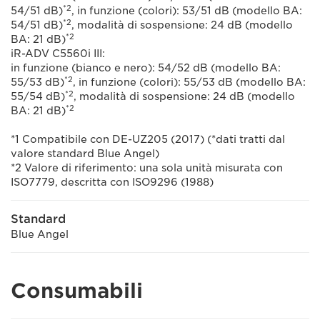
*2
54/51 dB)
, in funzione (colori): 53/51 dB (modello BA:
*2
54/51 dB)
, modalità di sospensione: 24 dB (modello
*2
BA: 21 dB)
iR-ADV C5560i III:
in funzione (bianco e nero): 54/52 dB (modello BA:
*2
55/53 dB)
, in funzione (colori): 55/53 dB (modello BA:
*2
55/54 dB)
, modalità di sospensione: 24 dB (modello
*2
BA: 21 dB)
*1 Compatibile con DE-UZ205 (2017) (*dati tratti dal
valore standard Blue Angel)
*2 Valore di riferimento: una sola unità misurata con
ISO7779, descritta con ISO9296 (1988)
Standard
Blue Angel
Consumabili