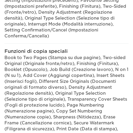
Setting (Impostazioni precedenti), Favourite Setting
(Impostazioni preferite), Finishing (Finitura), Two-Sided
(Fronte/retro), Density Adjustment (Regolazione
densità), Original Type Selection (Selezione tipo di
originale), Interrupt Mode (Modalità interruzione),
Setting Confirmation/Cancel (Impostazioni
Conferma/Cancella)
Funzioni di copia speciali
Book to Two Pages (Stampa su due pagine), Two-sided
Original (Originale fronte/retro), Finishing (Finitura),
Booklet (Opuscolo), Job Build (Creazione lavoro), N on 1
(N su 1), Add Cover (Aggiungi copertina), Insert Sheets
(Inserisci fogli), Different Size Originals (Documenti
originali di formato diverso), Density Adjustment
(Regolazione densità), Original Type Selection
(Selezione tipo di originale), Transparency Cover Sheets
(Fogli di protezione lucido), Page Numbering
(Numerazione pagine), Copy Set Numbering
(Numerazione copie), Sharpness (Nitidezza), Erase
Frame (Cancellazione cornice), Secure Watermark
(Filigrana di sicurezza), Print Date (Data di stampa),