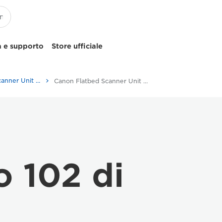
 e supporto
Store ufficiale
Canon Flatbed Scanner Unit 102 - Document Scanners
Canon Flatbed Scanner Unit 102 - Canon Flatbed Scanner Unit 102
o 102 di