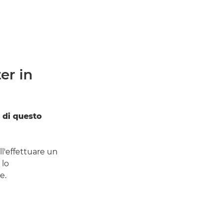
er in
i di questo
l'effettuare un
 lo
e.