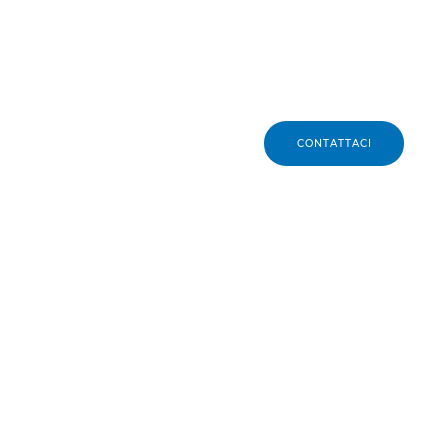
visivamente la folla me
sicurezza, questo sof
spazi aperti, come event
urbane all'aperto.
CONTATTACI