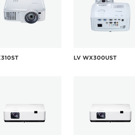
X310ST
LV WX300UST