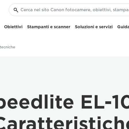
Obiettivi
Stampanti e scanner
Soluzioni e servizi
Guida
 tecniche
peedlite EL-1
Caratteristich