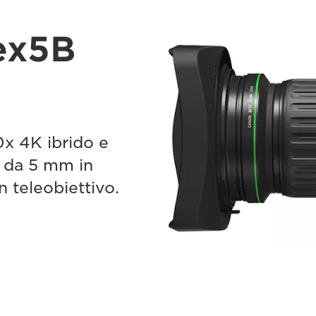
ex5B
x 4K ibrido e
e da 5 mm in
 teleobiettivo.