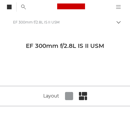
Canon Logo, back to
EF 300mm f/2.8L IS II USM
Attiv
Canon
Obiettivi per fotocamere Canon
EF 300mm f/2.8L IS II USM
Obiettivo Canon EF 300 mm F2.8L IS II USM
Layout
Set tiled view
Set masonry view