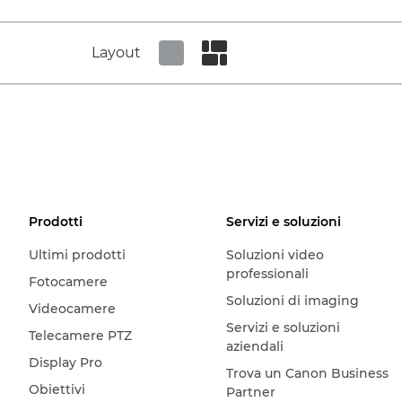
Layout
Set tiled view
Set masonry view
Prodotti
Servizi e soluzioni
Ultimi prodotti
Soluzioni video
professionali
Fotocamere
Soluzioni di imaging
Videocamere
Servizi e soluzioni
Telecamere PTZ
aziendali
Display Pro
Trova un Canon Business
Obiettivi
Partner