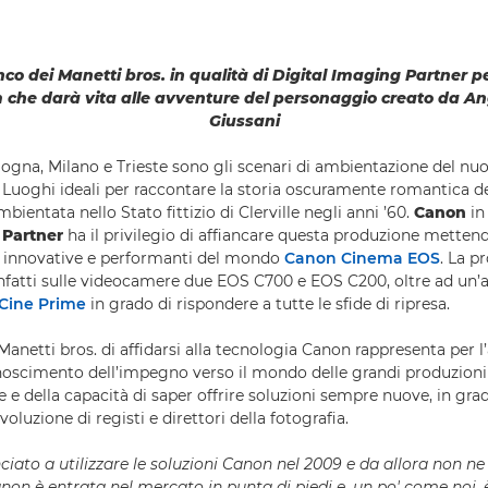
co dei Manetti bros. in qualità di Digital Imaging Partner pe
m che darà vita alle avventure del personaggio creato da A
Giussani
gna, Milano e Trieste sono gli scenari di ambientazione del nu
. Luoghi ideali per raccontare la storia oscuramente romantica de
bientata nello Stato fittizio di Clerville negli anni ’60.
Canon
in 
 Partner
ha il privilegio di affiancare questa produzione metten
ù innovative e performanti del mondo
Canon Cinema EOS
. La p
infatti sulle videocamere due EOS C700 e EOS C200, oltre ad u
 Cine Prime
in grado di rispondere a tutte le sfide di ripresa.
Manetti bros. di affidarsi alla tecnologia Canon rappresenta per l
oscimento dell’impegno verso il mondo delle grandi produzioni
e della capacità di saper offrire soluzioni sempre nuove, in gra
voluzione di registi e direttori della fotografia.
ato a utilizzare le soluzioni Canon nel 2009 e da allora non n
non è entrata nel mercato in punta di piedi e, un po' come noi, è