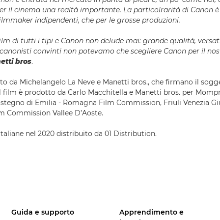
er il cinema una realtà importante. La particolrarità di Canon è 
 filmmaker indipendenti, che per le grosse produzioni.
lm di tutti i tipi e Canon non delude mai: grande qualità, versati
canonisti convinti non potevamo che scegliere Canon per il nost
etti bros
.
to da Michelangelo La Neve e Manetti bros., che firmano il sogg
l film è prodotto da Carlo Macchitella e Manetti bros. per Mom
ostegno di Emilia - Romagna Film Commission, Friuli Venezia Gi
m Commission Vallee D’Aoste.
italiane nel 2020 distribuito da 01 Distribution.
Guida e supporto
Apprendimento e