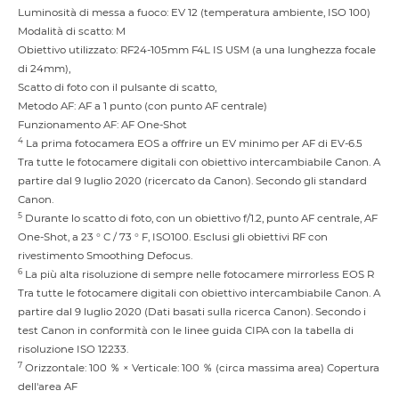
Luminosità di messa a fuoco: EV 12 (temperatura ambiente, ISO 100)
Modalità di scatto: M
Obiettivo utilizzato: RF24-105mm F4L IS USM (a una lunghezza focale
di 24mm),
Scatto di foto con il pulsante di scatto,
Metodo AF: AF a 1 punto (con punto AF centrale)
Funzionamento AF: AF One-Shot
4
La prima fotocamera EOS a offrire un EV minimo per AF di EV-6.5
Tra tutte le fotocamere digitali con obiettivo intercambiabile Canon. A
partire dal 9 luglio 2020 (ricercato da Canon). Secondo gli standard
Canon.
5
Durante lo scatto di foto, con un obiettivo f/1.2, punto AF centrale, AF
One-Shot, a 23 ° C / 73 ° F, ISO100. Esclusi gli obiettivi RF con
rivestimento Smoothing Defocus.
6
La più alta risoluzione di sempre nelle fotocamere mirrorless EOS R
Tra tutte le fotocamere digitali con obiettivo intercambiabile Canon. A
partire dal 9 luglio 2020 (Dati basati sulla ricerca Canon). Secondo i
test Canon in conformità con le linee guida CIPA con la tabella di
risoluzione ISO 12233.
7
Orizzontale: 100 ％ × Verticale: 100 ％ (circa massima area) Copertura
dell'area AF