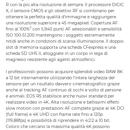
R con la più alta risoluzione di sempre. Il processore DIGIC
X, il sensore CMOS e gli obiettivi RF si combinano per
ottenere la perfetta qualità d'immagine e raggiungere
una risoluzione superiore a 45 megapixel. Copertura AF
7
fino al 100%
con 5.940 punti AF selezionabili e sensibilità
ISO 100-51.200 mantengono i soggetti estremamente
nitidi anche in condizioni di scarsa illuminazione. Il doppio
slot di memoria supporta una scheda CFexpress e una
scheda SD UHS II, alloggiate in un corpo in lega di
magnesio resistente agli agenti atmosferici.
I professionisti possono acquisire splendidi video RAW 8K
a 12 bit internamente utilizzando l'intera larghezza del
sensore per un risultato davvero cinematografico grazie
anche al tracking AF continuo di occhi e volto di persone
e animali. EOS R5 stabilisce anche nuovi standard per
realizzare video in 4K. Alta risoluzione e bellissimi effetti
slow motion con prestazioni AF complete grazie al 4K DCI
(full frame) e 4K UHD con frame rate fino a 120p
(119,88fps) e possibilità di riprendere in 4:2:2 a 10 bit.
Coloro che cercano la massima qualità 4K possono