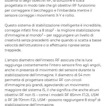
sistema IS degli obiettivi RF, la soluzione è stata
progettata in modo tale che gli obiettivi RF funzionino
per correggere il beccheggio e l’imbardata mentre il
sensore corregge i movimenti X-Y e rollio.
Questo sistema di stabilizzazione intelligente è incredibile,
2
corregge infatti fino a 8 stop
- la migliore stabilizzazione
2
d'immagine al mondo
– per raggiungere un livello di
creatività senza precedenti anche quando si scatta a basse
velocità dell'otturatore o si effettuano riprese senza
treppiede.
L'ampio diametro dell’innesto RF assicura che la luce
raggiunga costantemente l’intero sensore fino agli angoli,
anche in presenza di movimenti del sensore durante la
stabilizzazione dell'immagine. Il diametro di 54 mm
permette di progettare obiettivi RF con circoli
d'immagine più grandi, agevolando un movimento
maggiore del sistema IS, il che significa che anche alcuni
obiettivi RF non IS – come i modelli RF 85mm F1.2L USM
2
o RF 28-70mm F2L USM - possono raggiungere 8 stop
di
stabilizzazione dell'immagine.