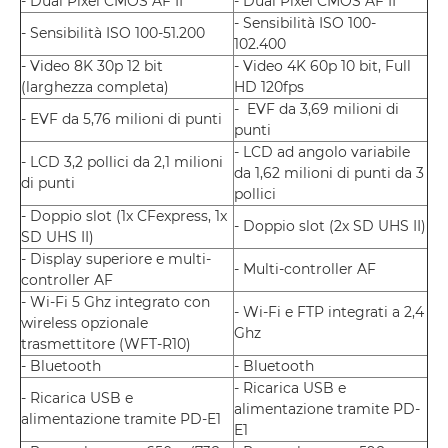
- Dual Pixel CMOS AF II
- Dual Pixel CMOS AF II
- Sensibilità ISO 100-
- Sensibilità ISO 100-51.200
102.400
- Video 8K 30p 12 bit
- Video 4K 60p 10 bit, Full
(larghezza completa)
HD 120fps
- EVF da 3,69 milioni di
- EVF da 5,76 milioni di punti
punti
- LCD ad angolo variabile
- LCD 3,2 pollici da 2,1 milioni
da 1,62 milioni di punti da 3
di punti
pollici
- Doppio slot (1x CFexpress, 1x
- Doppio slot (2x SD UHS II)
SD UHS II)
- Display superiore e multi-
- Multi-controller AF
controller AF
- Wi-Fi 5 Ghz integrato con
- Wi-Fi e FTP integrati a 2,4
wireless opzionale
Ghz
trasmettitore (WFT-R10)
- Bluetooth
- Bluetooth
- Ricarica USB e
- Ricarica USB e
alimentazione tramite PD-
alimentazione tramite PD-E1
E1