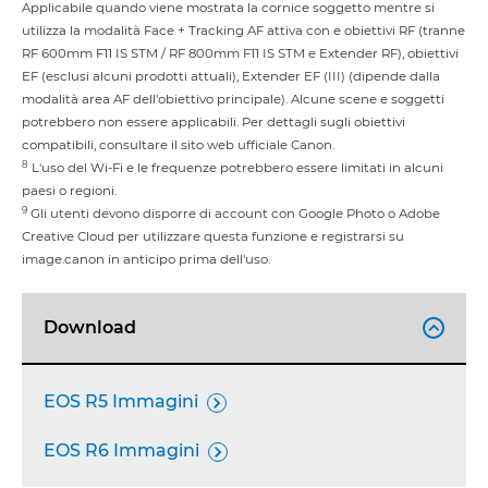
Applicabile quando viene mostrata la cornice soggetto mentre si
utilizza la modalità Face + Tracking AF attiva con e obiettivi RF (tranne
RF 600mm F11 IS STM / RF 800mm F11 IS STM e Extender RF), obiettivi
EF (esclusi alcuni prodotti attuali), Extender EF (III) (dipende dalla
modalità area AF dell'obiettivo principale). Alcune scene e soggetti
potrebbero non essere applicabili. Per dettagli sugli obiettivi
compatibili, consultare il sito web ufficiale Canon.
8
L'uso del Wi-Fi e le frequenze potrebbero essere limitati in alcuni
paesi o regioni.
9
Gli utenti devono disporre di account con Google Photo o Adobe
Creative Cloud per utilizzare questa funzione e registrarsi su
image.canon in anticipo prima dell'uso.
Download

EOS R5 Immagini

EOS R6 Immagini
