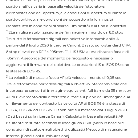
ufficiale di Canon per un elenco di obiettivi compatibili. La velocità di
scatto a raffica varia in base alla velocità dell'otturatore,
all'impostazione dell'apertura, alle condizioni di apertura durante lo
scatto continuo, alle condizioni del soggetto, alla luminosità
(soprattutto in condizioni di scarsa luminosità) e al tipo di obiettivo.
2
2La migliore stabilizzazione dell'immagine al mondo ca. 8.0 stop
Tra tutte le fotocamere digitali con obiettivo intercambiabile. A
partire dal 9 luglio 2020 (ricerche Canon). Basato sullo standard CIPA,
8 stop rilevati con RF 24-105mm F4 L IS USM a una distanza focale di
105mm. A seconda del momento dell'acquisto, è necessario
aggiornare il firmware dell'obiettivo. Le prestazioni IS di EOS R6 sono
le stesse di EOS R5.
3
La velocità di messa a fuoco AF più veloce al mondo di 0,05 sec
Tra le fotocamere mirrorless digitali a obiettivo intercambiabile che
incorporano sensori di immagine equivalenti full frame da 35 mm con
AF di rilevamento della differenza di fase sul piano dell'immagine e AF
di rilevamento del contrasto. La velocità AF di EOS R6 è la stessa di
EOS R, EOS RP ed EOS R5. Disponibile sul mercato dal 9 luglio 2020.
(Dati basati sulla ricerca Canon). Calcolato in base alla velocità AF
risultante misurata secondo le linee guida CIPA. (Varia in base alle
condizioni di scatto e agli obiettivi utilizzati.) Metodo di misurazione
interno. [Condizioni di misurazione]