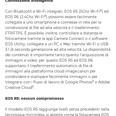
Connessione intelligente
8
Con Bluetooth e Wi-Fi integrati, EOS R5 (5Ghz Wi-Fi
) ed
8
EOS R6 (2.4Ghz Wi-Fi
) possono essere facilmente
collegate a uno smartphone e connesse in rete per la
condivisione di file ad alta velocità e il trasferimento
FTP/FTPS. È possibile, inoltre, controllare a distanza le
fotocamere tramite la app Camera Connect o il software
EOS Utility, collegate a un PC o Mac tramite Wi-Fi o USB
3.1 di seconda generazione ad alta velocità. La disponibilità
dei contenuti è importante tanto quanto l'acquisizione di
immagini e video: per questo EOS R5 ed EOS R6
supportano il trasferimento automatico di file di
immagini alla piattaforma cloud image.canon per
condividere e stampare facilmente immagini o per
9
integrarsi con i flussi di lavoro di Google Photos
o Adobe
9
Creative Cloud
.
EOS R5: nessun compromesso
Il modello EOS R5 raggiunge livelli senza precedenti nella
tecnologia mirrorless: si attesta come la fotocamera EOS