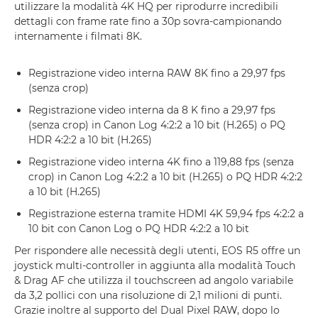
utilizzare la modalità 4K HQ per riprodurre incredibili
dettagli con frame rate fino a 30p sovra-campionando
internamente i filmati 8K.
Registrazione video interna RAW 8K fino a 29,97 fps
(senza crop)
Registrazione video interna da 8 K fino a 29,97 fps
(senza crop) in Canon Log 4:2:2 a 10 bit (H.265) o PQ
HDR 4:2:2 a 10 bit (H.265)
Registrazione video interna 4K fino a 119,88 fps (senza
crop) in Canon Log 4:2:2 a 10 bit (H.265) o PQ HDR 4:2:2
a 10 bit (H.265)
Registrazione esterna tramite HDMI 4K 59,94 fps 4:2:2 a
10 bit con Canon Log o PQ HDR 4:2:2 a 10 bit
Per rispondere alle necessità degli utenti, EOS R5 offre un
joystick multi-controller in aggiunta alla modalità Touch
& Drag AF che utilizza il touchscreen ad angolo variabile
da 3,2 pollici con una risoluzione di 2,1 milioni di punti.
Grazie inoltre al supporto del Dual Pixel RAW, dopo lo