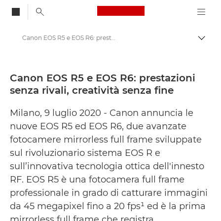
Canon Logo, back to
Canon EOS R5 e EOS R6: prestazioni senza rivali, creatività senza fine - Area Stampa di Canon
Attiv
Canon
Area stampa
Canon EOS R5 e EOS R6: prestazioni
senza rivali, creatività senza fine
Comunicati stampa - Area Stampa di Canon
Milano, 9 luglio 2020 - Canon annuncia le
nuove EOS R5 ed EOS R6, due avanzate
fotocamere mirrorless full frame sviluppate
sul rivoluzionario sistema EOS R e
sull’innovativa tecnologia ottica dell'innesto
RF. EOS R5 è una fotocamera full frame
professionale in grado di catturare immagini
da 45 megapixel fino a 20 fps¹ ed è la prima
mirrorless full frame che registra