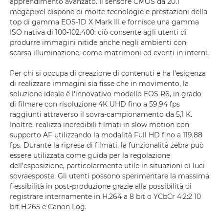
apprendimento avanzato. Il sensore CMOS da 20.1
megapixel dispone di molte tecnologie e prestazioni della
top di gamma EOS-1D X Mark III e fornisce una gamma
ISO nativa di 100-102.400: ciò consente agli utenti di
produrre immagini nitide anche negli ambienti con
scarsa illuminazione, come matrimoni ed eventi in interni.
Per chi si occupa di creazione di contenuti e ha l’esigenza
di realizzare immagini sia fisse che in movimento, la
soluzione ideale è l'innovativo modello EOS R6, in grado
di filmare con risoluzione 4K UHD fino a 59,94 fps
raggiunti attraverso il sovra-campionamento da 5,1 K.
Inoltre, realizza incredibili filmati in slow motion con
supporto AF utilizzando la modalità Full HD fino a 119,88
fps. Durante la ripresa di filmati, la funzionalità zebra può
essere utilizzata come guida per la regolazione
dell'esposizione, particolarmente utile in situazioni di luci
sovraesposte. Gli utenti possono sperimentare la massima
flessibilità in post-produzione grazie alla possibilità di
registrare internamente in H.264 a 8 bit o YCbCr 4:2:2 10
bit H.265 e Canon Log.