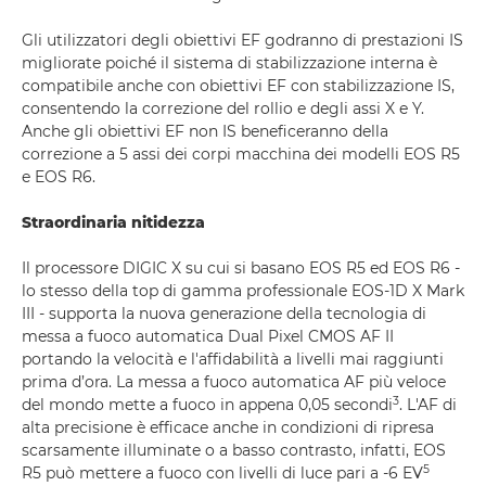
Gli utilizzatori degli obiettivi EF godranno di prestazioni IS
migliorate poiché il sistema di stabilizzazione interna è
compatibile anche con obiettivi EF con stabilizzazione IS,
consentendo la correzione del rollio e degli assi X e Y.
Anche gli obiettivi EF non IS beneficeranno della
correzione a 5 assi dei corpi macchina dei modelli EOS R5
e EOS R6.
Straordinaria nitidezza
Il processore DIGIC X su cui si basano EOS R5 ed EOS R6 -
lo stesso della top di gamma professionale EOS-1D X Mark
III - supporta la nuova generazione della tecnologia di
messa a fuoco automatica Dual Pixel CMOS AF II
portando la velocità e l'affidabilità a livelli mai raggiunti
prima d’ora. La messa a fuoco automatica AF più veloce
3
del mondo mette a fuoco in appena 0,05 secondi
. L'AF di
alta precisione è efficace anche in condizioni di ripresa
scarsamente illuminate o a basso contrasto, infatti, EOS
5
R5 può mettere a fuoco con livelli di luce pari a -6 EV