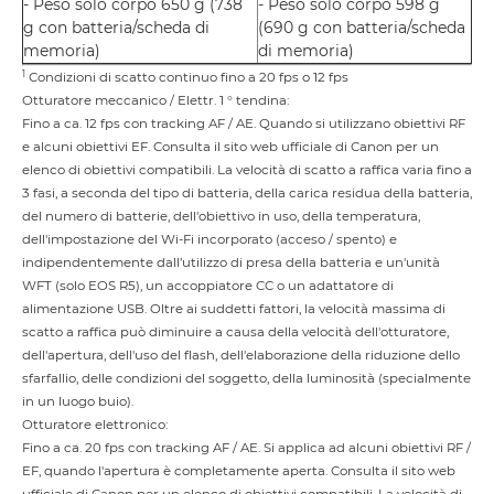
- Peso solo corpo 650 g (738
- Peso solo corpo 598 g
g con batteria/scheda di
(690 g con batteria/scheda
memoria)
di memoria)
1
Condizioni di scatto continuo fino a 20 fps o 12 fps
Otturatore meccanico / Elettr. 1 ° tendina:
Fino a ca. 12 fps con tracking AF / AE. Quando si utilizzano obiettivi RF
e alcuni obiettivi EF. Consulta il sito web ufficiale di Canon per un
elenco di obiettivi compatibili. La velocità di scatto a raffica varia fino a
3 fasi, a seconda del tipo di batteria, della carica residua della batteria,
del numero di batterie, dell'obiettivo in uso, della temperatura,
dell'impostazione del Wi-Fi incorporato (acceso / spento) e
indipendentemente dall’utilizzo di presa della batteria e un'unità
WFT (solo EOS R5), un accoppiatore CC o un adattatore di
alimentazione USB. Oltre ai suddetti fattori, la velocità massima di
scatto a raffica può diminuire a causa della velocità dell'otturatore,
dell'apertura, dell'uso del flash, dell'elaborazione della riduzione dello
sfarfallio, delle condizioni del soggetto, della luminosità (specialmente
in un luogo buio).
Otturatore elettronico:
Fino a ca. 20 fps con tracking AF / AE. Si applica ad alcuni obiettivi RF /
EF, quando l'apertura è completamente aperta. Consulta il sito web