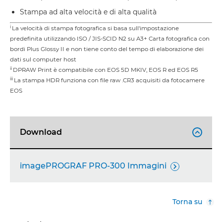
Stampa ad alta velocità e di alta qualità
i
La velocità di stampa fotografica si basa sull'impostazione
predefinita utilizzando ISO / JIS-SCID N2 su A3+ Carta fotografica con
bordi Plus Glossy II e non tiene conto del tempo di elaborazione dei
dati sul computer host
ii
DPRAW Print è compatibile con EOS 5D MKIV, EOS R ed EOS R5
iii
La stampa HDR funziona con file raw .CR3 acquisiti da fotocamere
EOS
Download

imagePROGRAF PRO-300 Immagini

Torna su