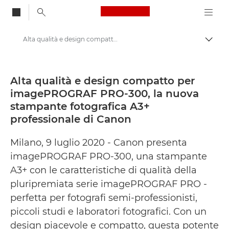
Canon Logo, back to
Alta qualità e design compatto per imagePROGRAF PRO-300, la nuova stampante fotografica A3+ professionale di Canon - Area Stampa di Canon
Attiv
Canon
Area stampa
Alta qualità e design compatto per
imagePROGRAF PRO-300, la nuova
Comunicati stampa - Area Stampa di Canon
stampante fotografica A3+
professionale di Canon
Milano, 9 luglio 2020 - Canon presenta
imagePROGRAF PRO-300, una stampante
A3+ con le caratteristiche di qualità della
pluripremiata serie imagePROGRAF PRO -
perfetta per fotografi semi-professionisti,
piccoli studi e laboratori fotografici. Con un
design piacevole e compatto, questa potente