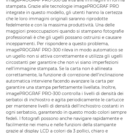
ImagePROGRAF PRO-300 dà vita alle immagini in forma
stampata. Grazie alle tecnologie imagePROGRAF PRO
integrate in questo modello, gli utenti hanno la certezza
che le loro immagini originali saranno riprodotte
fedelmente e con la massima produttività. Una delle
maggiori preoccupazioni quando si stampano fotografie
professionali è che gli ugelli possano ostruirsi e causare
inceppamenti. Per rispondere a questo problema,
imagePROGRAF PRO-300 rileva in modo automatico se
un ugello non si attiva correttamente e utilizza gli ugelli
circostanti per garantire che non vi siano imperfezioni
nell'immagine stampata. Se la carta non è allineata
correttamente, la funzione di correzione dell’inclinazione
automatica interviene facendo avanzare la carta per
garantire una stampa perfettamente livellata. Inoltre,
imagePROGRAF PRO-300 controlla i livelli di densità dei
serbatoi di inchiostro e agita periodicamente le cartucce
per mantenere livelli di densità dell'inchiostro costanti in
ogni serbatoio, garantendo in questo modo colori sempre
fedeli. I fotografi possono anche navigare rapidamente e
facilmente nei menu e nelle funzioni della stampante
grazie al display LCD a colori da 3 pollici, chiaro e