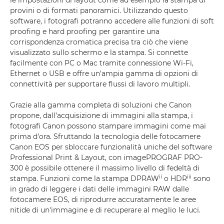
le impostazioni di layout come ad esempio la stampa di
provini o di formati panoramici. Utilizzando questo
software, i fotografi potranno accedere alle funzioni di soft
proofing e hard proofing per garantire una
corrispondenza cromatica precisa tra ciò che viene
visualizzato sullo schermo e la stampa. Si connette
facilmente con PC o Mac tramite connessione Wi-Fi,
Ethernet o USB e offre un’ampia gamma di opzioni di
connettività per supportare flussi di lavoro multipli.
Grazie alla gamma completa di soluzioni che Canon
propone, dall’acquisizione di immagini alla stampa, i
fotografi Canon possono stampare immagini come mai
prima d'ora. Sfruttando la tecnologia delle fotocamere
Canon EOS per sbloccare funzionalità uniche del software
Professional Print & Layout, con imagePROGRAF PRO-
300 è possibile ottenere il massimo livello di fedeltà di
ii
iii
stampa. Funzioni come la stampa DPRAW
o HDR
sono
in grado di leggere i dati delle immagini RAW dalle
fotocamere EOS, di riprodurre accuratamente le aree
nitide di un'immagine e di recuperare al meglio le luci.