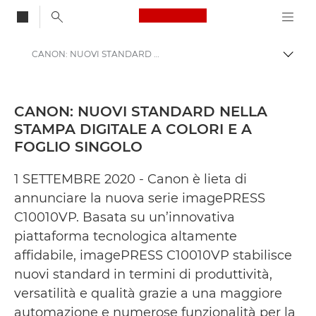
Canon Logo, back to
CANON: NUOVI STANDARD NELLA STAMPA DIGITALE A COLORI E A FOGLIO SINGOLO - Area Stampa di Canon
Attiv
Canon
Area stampa
CANON: NUOVI STANDARD NELLA
STAMPA DIGITALE A COLORI E A
Comunicati stampa - Area Stampa di Canon
FOGLIO SINGOLO
1 SETTEMBRE 2020 - Canon è lieta di
annunciare la nuova serie imagePRESS
C10010VP. Basata su un’innovativa
piattaforma tecnologica altamente
affidabile, imagePRESS C10010VP stabilisce
nuovi standard in termini di produttività,
versatilità e qualità grazie a una maggiore
automazione e numerose funzionalità per la