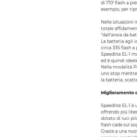
i
di 170
flash a pie
esempio, per ripr
Nelle situazioni 
totale affidament
“dall’ansia da bat
La batteria agli i
circa 335 flash a
Speedlite EL-1 ma
ed è quindi idea
Nella modalità Pr
uno stop mentre 
la batteria, scatt
Miglioramento de
Speedlite EL-1 è 
offrendo più libe
dotato di luci pi
flash cade sul so
Grazie a una nuov