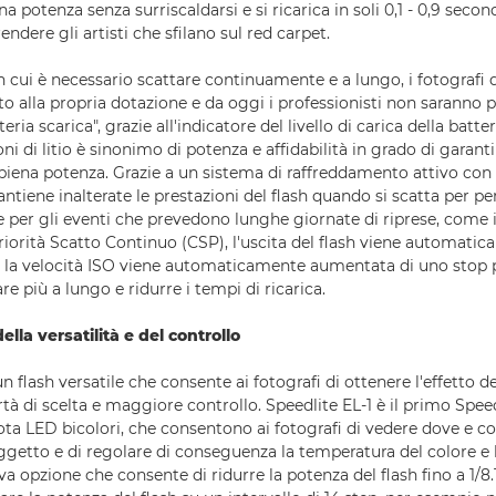
na potenza senza surriscaldarsi e si ricarica in soli 0,1 - 0,9 secon
endere gli artisti che sfilano sul red carpet.
in cui è necessario scattare continuamente e a lungo, i fotografi
o alla propria dotazione e da oggi i professionisti non saranno più
teria scarica", grazie all'indicatore del livello di carica della batt
oni di litio è sinonimo di potenza e affidabilità in grado di garanti
 piena potenza. Grazie a un sistema di raffreddamento attivo con 
ntiene inalterate le prestazioni del flash quando si scatta per pe
le per gli eventi che prevedono lunghe giornate di riprese, come
iorità Scatto Continuo (CSP), l'uscita del flash viene automatic
la velocità ISO viene automaticamente aumentata di uno stop 
are più a lungo e ridurre i tempi di ricarica.
lla versatilità e del controllo
un flash versatile che consente ai fotografi di ottenere l'effetto d
rtà di scelta e maggiore controllo. Speedlite EL-1 è il primo Spe
lota LED bicolori, che consentono ai fotografi di vedere dove e c
ggetto e di regolare di conseguenza la temperatura del colore e 
a opzione che consente di ridurre la potenza del flash fino a 1/8.1