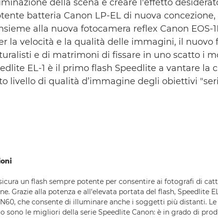
minazione della scena e creare l'effetto desiderato.
potente batteria Canon LP-EL di nuova concezione, 
insieme alla nuova fotocamera reflex Canon EOS-1D
la velocità e la qualità delle immagini, il nuovo 
naturalisti e di matrimoni di fissare in uno scatto i
edlite EL-1 è il primo flash Speedlite a vantare la cl
 livello di qualità d’immagine degli obiettivi "seri
ioni
sicura un flash sempre potente per consentire ai fotografi di catt
one. Grazie alla potenza e all'elevata portata del flash, Speedlite E
0, che consente di illuminare anche i soggetti più distanti. Le 
o sono le migliori della serie Speedlite Canon: è in grado di prod