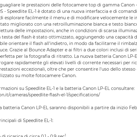
guagliare le prestazioni delle fotocamere top di gamma Canon -
5 - Speedlite EL-1 è dotato di una nuova interfaccia e di comandi d
i esplorare facilmente il menu e di modificare velocemente le i
ato migliorato con una retroilluminazione bianca e testo bianc
lettura delle impostazioni, anche in condizioni di scarsa illumina
testa del flash è stato ottimizzato, aggiungendo una capacità di
bile orientare il flash all'indietro, in modo da facilitarne il rimbal
ce. Grazie al Bounce Adapter e ai filtri a due colori inclusi di ser
erfetta per la fotografia di ritratto. La nuova batteria Canon LP-E
ogare rapidamente gli elevati livelli di corrente necessari per ri
restazioni eccezionali, oltre che per consentire l'uso dello stesso
lizzato su molte fotocamere Canon.
ormazioni su Speedlite EL-1 e la batteria Canon LP-EL consultare:
.it/cameras/speedlite-flash-el-1/specifications/
la batteria Canon LP-EL saranno disponibili a partire da inizio Feb
incipali di Speedlite EL-1:
1
i ricarica di circa 0,1 - 0,9 sec