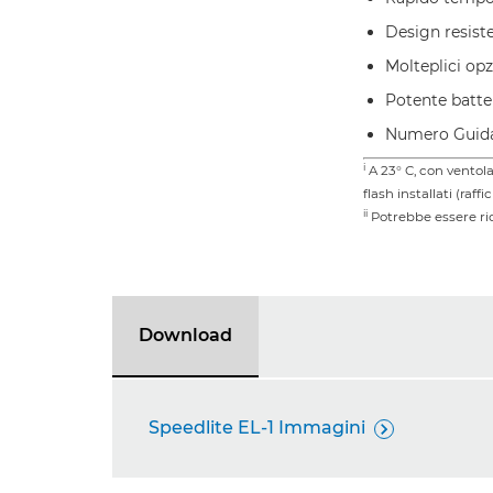
Design resiste
Molteplici opz
Potente batte
Numero Guid
i
A 23° C, con ventola 
flash installati (ra
ii
Potrebbe essere ri
Download
Speedlite EL-1 Immagini
