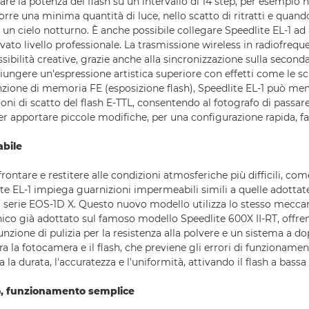
re la potenza del flash su un intervallo di 14 step, per esempio n
re una minima quantità di luce, nello scatto di ritratti e quando
 un cielo notturno. È anche possibile collegare Speedlite EL-1 ad a
evato livello professionale. La trasmissione wireless in radiofrequ
ibilità creative, grazie anche alla sincronizzazione sulla second
ungere un'espressione artistica superiore con effetti come le sci
unzione di memoria FE (esposizione flash), Speedlite EL-1 può me
ni di scatto del flash E-TTL, consentendo al fotografo di passar
r apportare piccole modifiche, per una configurazione rapida, fa
abile
frontare e restitere alle condizioni atmosferiche più difficili, co
te EL-1 impiega guarnizioni impermeabili simili a quelle adottate
 serie EOS-1D X. Questo nuovo modello utilizza lo stesso mecca
nico già adottato sul famoso modello Speedlite 600X II-RT, offre
nzione di pulizia per la resistenza alla polvere e un sistema a do
 la fotocamera e il flash, che previene gli errori di funzionamen
a la durata, l'accuratezza e l'uniformità, attivando il flash a bassa
o, funzionamento semplice