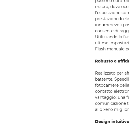
possono controlla
macro, dove occor
l'esposizione con
prestazioni di el
innumerevoli poss
consente di raggi
Utilizzando la f
ultime impostazio
Flash manuale pe
Robusto e affid
Realizzato per af
battente, Speedli
fotocamere della
contatto elettro
vantaggio: una fu
comunicazione tra
allo xeno miglior
Design intuitiv