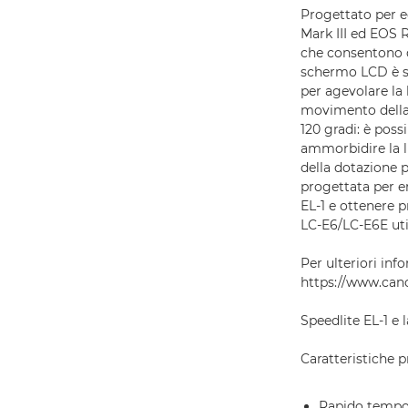
Progettato per e
Mark III ed EOS R
che consentono d
schermo LCD è st
per agevolare la 
movimento della 
120 gradi: è possi
ammorbidire la lu
della dotazione p
progettata per er
EL-1 e ottenere p
LC-E6/LC-E6E uti
Per ulteriori inf
https://www.canon
Speedlite EL-1 e 
Caratteristiche pr
Rapido tempo d