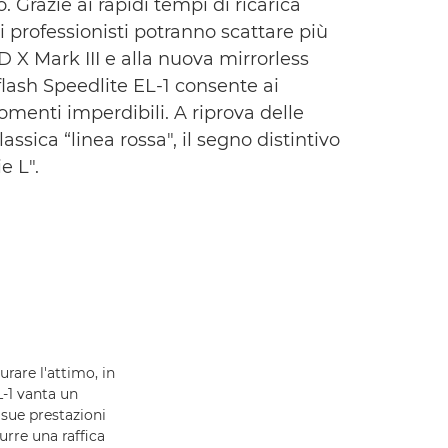
 Grazie ai rapidi tempi di ricarica
i professionisti potranno scattare più
 X Mark III e alla nuova mirrorless
flash Speedlite EL-1 consente ai
 momenti imperdibili. A riprova delle
assica “linea rossa", il segno distintivo
e L".
urare l'attimo, in
L-1 vanta un
sue prestazioni
urre una raffica