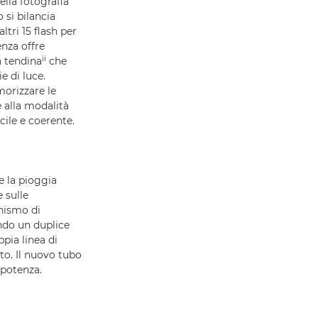
ella fotografia
 si bilancia
ltri 15 flash per
enza offre
ii
a tendina
che
e di luce.
morizzare le
e alla modalità
cile e coerente.
me la pioggia
 sulle
nismo di
ndo un duplice
ppia linea di
to. Il nuovo tubo
 potenza.