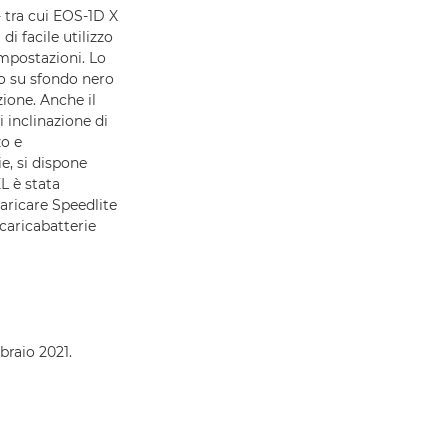
 tra cui EOS-1D X
i facile utilizzo
mpostazioni. Lo
o su sfondo nero
zione. Anche il
 inclinazione di
zo e
ie, si dispone
L è stata
caricare Speedlite
 caricabatterie
braio 2021.