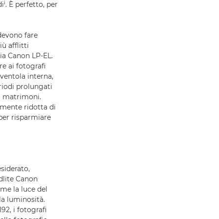
i
di
. È perfetto, per
 devono fare
 afflitti
eria Canon LP-EL.
re ai fotografi
ventola interna,
riodi prolungati
 i matrimoni.
amente ridotta di
per risparmiare
esiderato,
edlite Canon
ome la luce del
la luminosità.
92, i fotografi