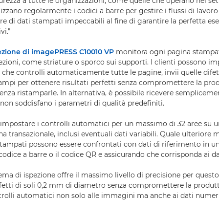
icurezza a tutte le organizzazioni, come quelle che operano nel set
lizzano regolarmente i codici a barre per gestire i flussi di lavoro 
re di dati stampati impeccabili al fine di garantire la perfetta es
vi."
pezione di imagePRESS C10010 VP
monitora ogni pagina stampat
zioni, come striature o sporco sui supporti. I clienti possono im
che controlli automaticamente tutte le pagine, invii quelle difet
stampi per ottenere risultati perfetti senza compromettere la pro
 senza ristamparle. In alternativa, è possibile ricevere semplicem
non soddisfano i parametri di qualità predefiniti.
o impostare i controlli automatici per un massimo di 32 aree su
a transazionale, inclusi eventuali dati variabili. Quale ulteriore m
 stampati possono essere confrontati con dati di riferimento in un
codice a barre o il codice QR e assicurando che corrisponda ai da
tema di ispezione offre il massimo livello di precisione per quest
ifetti di soli 0,2 mm di diametro senza compromettere la produtt
rolli automatici non solo alle immagini ma anche ai dati numeric