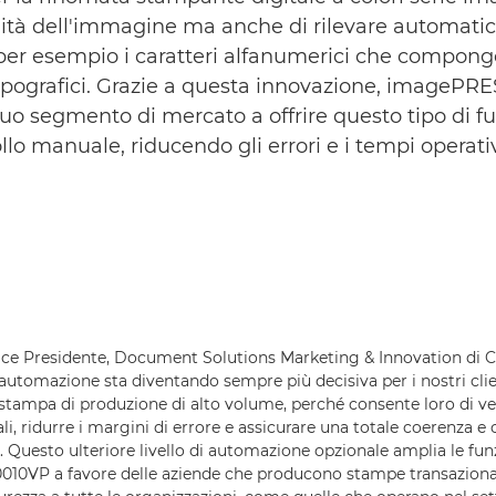
ualità dell'immagine ma anche di rilevare automati
 per esempio i caratteri alfanumerici che compongon
tipografici. Grazie a questa innovazione, imagePR
uo segmento di mercato a offrire questo tipo di f
llo manuale, riducendo gli errori e i tempi operati
ice Presidente, Document Solutions Marketing & Innovation di 
utomazione sta diventando sempre più decisiva per i nostri cli
 stampa di produzione di alto volume, perché consente loro di vel
li, ridurre i margini di errore e assicurare una totale coerenza e 
 Questo ulteriore livello di automazione opzionale amplia le funz
0VP a favore delle aziende che producono stampe transazionali