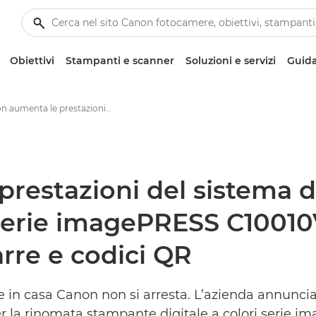
Obiettivi
Stampanti e scanner
Soluzioni e servizi
Guida
Canon aumenta le prestazioni del sistema di ispezione automatica per la serie imagePRESS C10010VP: lettura di dati variabili, codici a barre e codici QR - Area Stampa di Canon
restazioni del sistema d
serie imagePRESS C10010VP
barre e codici QR
e in casa Canon non si arresta. L’azienda annuncia
per la rinomata stampante digitale a colori serie 