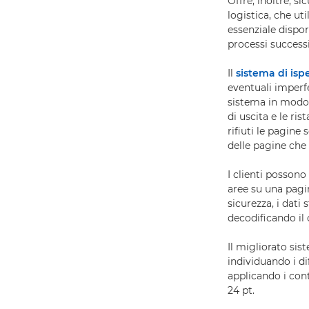
Offre, inoltre, s
logistica, che uti
essenziale dispor
processi successi
Il
sistema di is
eventuali imperfe
sistema in modo 
di uscita e le ri
rifiuti le pagine
delle pagine che 
I clienti posson
aree su una pagin
sicurezza, i dati
decodificando il 
Il migliorato sis
individuando i d
applicando i cont
24 pt.