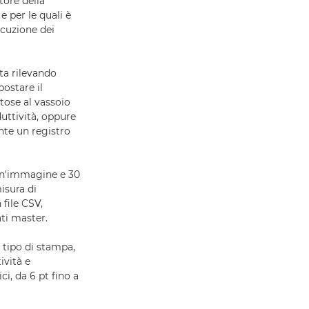
tore della
e per le quali è
ecuzione dei
a rilevando
postare il
tose al vassoio
duttività, oppure
ente un registro
 un'immagine e 30
isura di
 file CSV,
ti master.
o tipo di stampa,
ività e
i, da 6 pt fino a