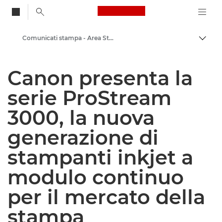
Canon Logo, back to
Comunicati stampa - Area Stampa di Canon
Attiv
Canon
Canon presenta la
Area stampa
serie ProStream
3000, la nuova
generazione di
stampanti inkjet a
modulo continuo
per il mercato della
stampa